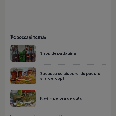
Pe aceeași temă:
Sirop de patlagina
Zacusca cu ciuperci de padure
si ardei copt
Kiwi in peltea de gutui