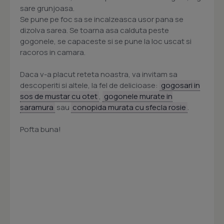
sare grunjoasa.
Se pune pe foc sa se incalzeasca usor pana se
dizolva sarea. Se toarna asa calduta peste
gogonele, se capaceste si se pune la loc uscat si
racoros in camara.
Daca v-a placut reteta noastra, va invitam sa
descoperiti si altele, la fel de delicioase:
gogosari in
sos de mustar cu otet
,
gogonele murate in
saramura
sau
conopida murata cu sfecla rosie
.
Pofta buna!