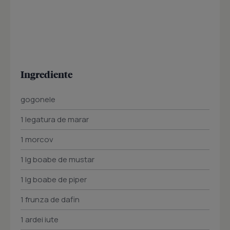
Ingrediente
gogonele
1 legatura de marar
1 morcov
1 lg boabe de mustar
1 lg boabe de piper
1 frunza de dafin
1 ardei iute