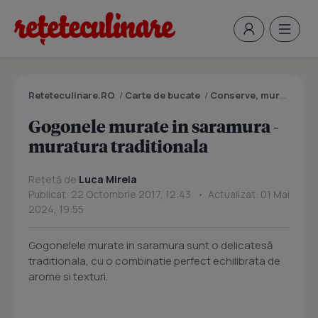
Reteteculinare.RO
/
Carte de bucate
/
Conserve, muraturi
/
G
Gogonele murate in saramura -
muratura traditionala
Rețetă de
Luca Mirela
Publicat: 22 Octombrie 2017, 12:43 • Actualizat: 01 Mai
2024, 19:55
Gogonelele murate in saramura sunt o delicatesă
traditionala, cu o combinatie perfect echilibrata de
arome si texturi.