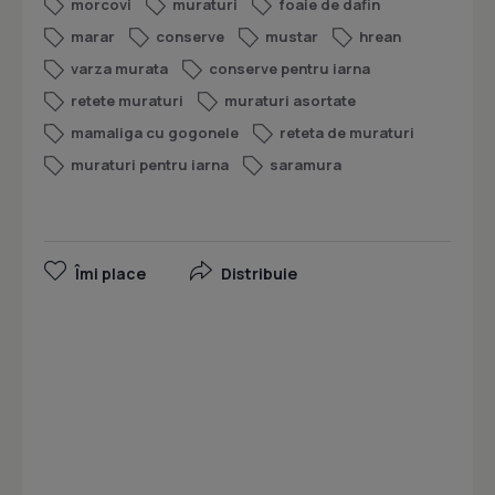
morcovi
muraturi
foaie de dafin
marar
conserve
mustar
hrean
varza murata
conserve pentru iarna
retete muraturi
muraturi asortate
mamaliga cu gogonele
reteta de muraturi
muraturi pentru iarna
saramura
Îmi place
Distribuie