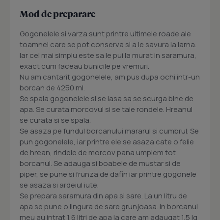
Mod de preparare
Gogonelele si varza sunt printre ultimele roade ale
toamnei care se pot conserva si a le savura la iarna.
Iar cel mai simplu este sa le pui la murat in saramura,
exact cum faceau bunicile pe vremuri.
Nu am cantarit gogonelele, am pus dupa ochi intr-un
borcan de 4250 ml.
Se spala gogonelele si se lasa sa se scurga bine de
apa. Se curata morcovul si se taie rondele. Hreanul
se curata si se spala.
Se asaza pe fundul borcanului mararul si cumbrul. Se
pun gogonelele, iar printre ele se asaza cate o felie
de hrean, rindele de morcov pana umplem tot
borcanul. Se adauga si boabele de mustar si de
piper, se pune si frunza de dafin iar printre gogonele
se asaza si ardeiul iute.
Se prepara saramura din apa si sare. La un litru de
apa se pune o lingura de sare grunjoasa. In borcanul
meu au intrat 1,6 litri de apa la care am adaugat 1,5 lg