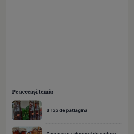
Pe aceeași temă:
Sirop de patlagina
Zacusca cu ciuperci de padure