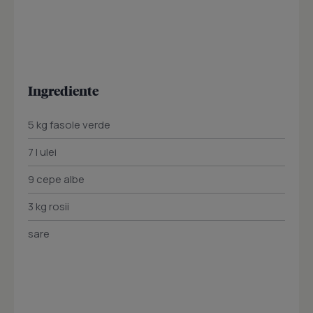
Ingrediente
5 kg fasole verde
7 l ulei
9 cepe albe
3 kg rosii
sare