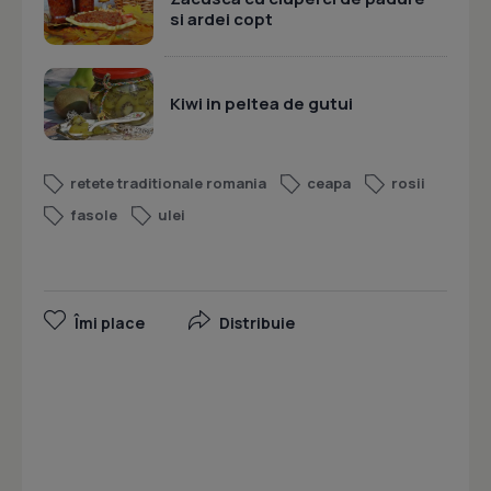
si ardei copt
Kiwi in peltea de gutui
retete traditionale romania
ceapa
rosii
fasole
ulei
Îmi place
Distribuie