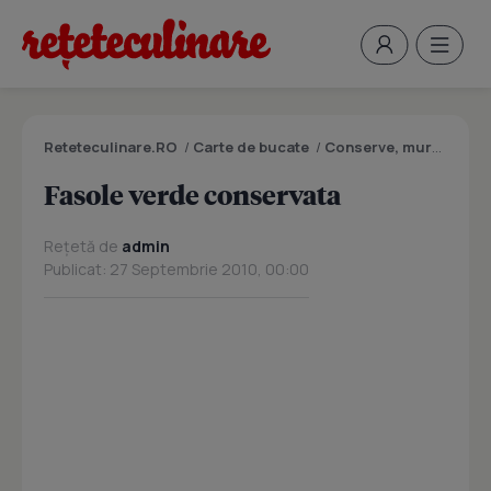
Reteteculinare.RO
/
Carte de bucate
/
Conserve, muraturi
/
F
Fasole verde conservata
Rețetă de
admin
Publicat: 27 Septembrie 2010, 00:00