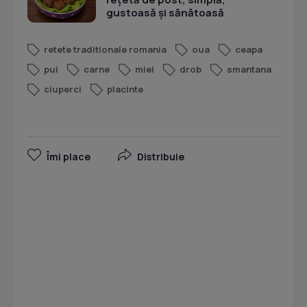
gustoasă și sănătoasă
retete traditionale romania
oua
ceapa
pui
carne
miel
drob
smantana
ciuperci
placinte
Îmi place
Distribuie