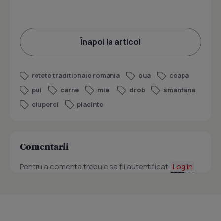
Înapoi la articol
retete traditionale romania
oua
ceapa
pui
carne
miel
drob
smantana
ciuperci
placinte
Comentarii
Pentru a comenta trebuie sa fii autentificat.
Log in