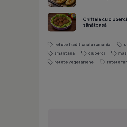
Chiftele cu ciuperci
sănătoasă
retete traditionale romania
o
smantana
ciuperci
mas
retete vegetariene
retete fa