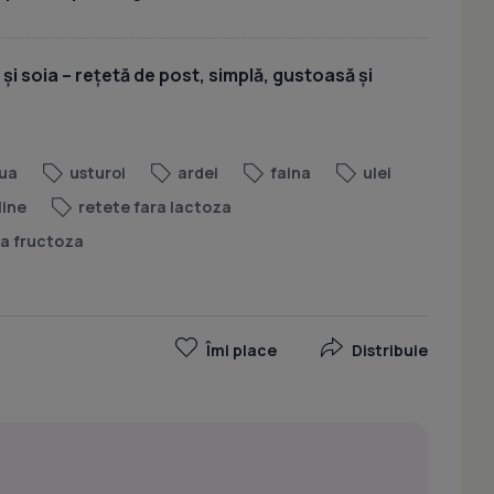
 și soia – rețetă de post, simplă, gustoasă și
ua
usturoi
ardei
faina
ulei
line
retete fara lactoza
ra fructoza
Îmi place
Distribuie