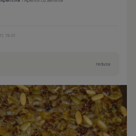
/
Aperitive
/
Aperitiv cu Seminte
11, 19:01
redusa