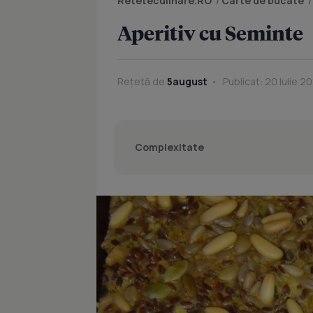
Reteteculinare.RO
/
Carte de bucate
Aperitiv cu Seminte
Rețetă de
5august
Publicat: 20 Iulie 20
Complexitate