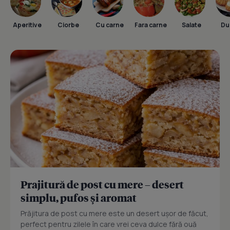
Aperitive
Ciorbe
Cu carne
Fara carne
Salate
Dul
Prajitură de post cu mere – desert
simplu, pufos și aromat
Prăjitura de post cu mere este un desert ușor de făcut,
perfect pentru zilele în care vrei ceva dulce fără ouă