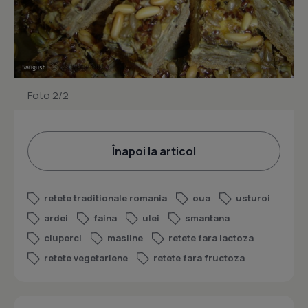
Foto 2/2
Înapoi la articol
retete traditionale romania
oua
usturoi
ardei
faina
ulei
smantana
ciuperci
masline
retete fara lactoza
retete vegetariene
retete fara fructoza