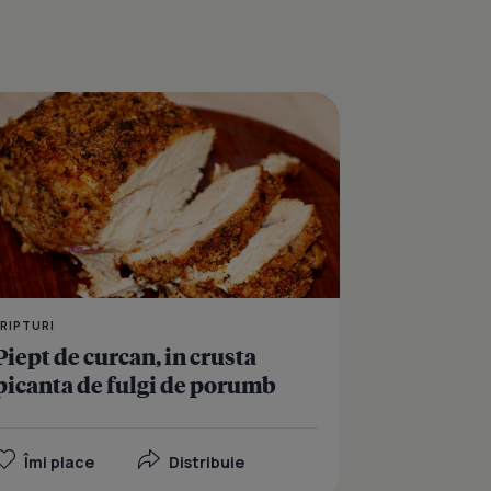
can cu portocale, la cuptor
Bors de curcan
FRIPTURI
Piept de curcan, in crusta
picanta de fulgi de porumb
Îmi place
Distribuie