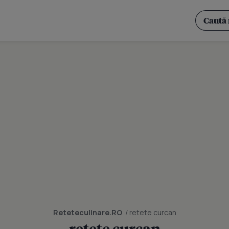
Reteteculinare.RO
/ retete curcan
retete curcan