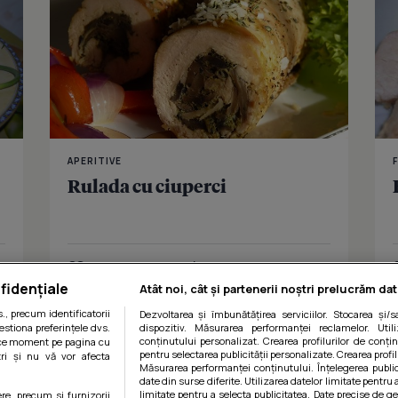
APERITIVE
Rulada cu ciuperci
Îmi place
Distribuie
fidențiale
Atât noi, cât și partenerii noștri prelucrăm dat
, precum identificatorii
Dezvoltarea și îmbunătățirea serviciilor. Stocarea și/
estiona preferințele dvs.
dispozitiv. Măsurarea performanței reclamelor. Utili
conținutului personalizat. Crearea profilurilor de conținu
orice moment pe pagina cu
pentru selectarea publicității personalizate. Crearea profil
ștri și nu vă vor afecta
Măsurarea performanței conținutului. Înțelegerea public
date din surse diferite. Utilizarea datelor limitate pentru 
limitate pentru a selecta publicitatea. Date precise de ge
ere, precum si furnizorii