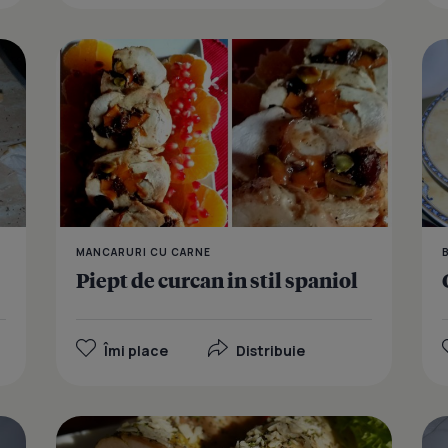
Curcan cu s
MANCARURI CU CARNE
Piept de curcan in stil spaniol
Îmi place
Distribuie
Rulada din 