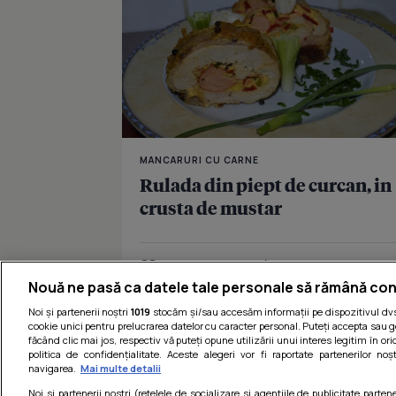
MANCARURI CU CARNE
Rulada din piept de curcan, in
crusta de mustar
Îmi place
Distribuie
Nouă ne pasă ca datele tale personale să rămână con
Noi și partenerii noștri
1019
stocăm și/sau accesăm informații pe dispozitivul dvs.
cookie unici pentru prelucrarea datelor cu caracter personal. Puteți accepta sau g
făcând clic mai jos, respectiv vă puteți opune utilizării unui interes legitim în 
politica de confidențialitate. Aceste alegeri vor fi raportate partenerilor no
navigarea.
Mai multe detalii
Noi si partenerii nostri (retelele de socializare si agentiile de publicitate parten