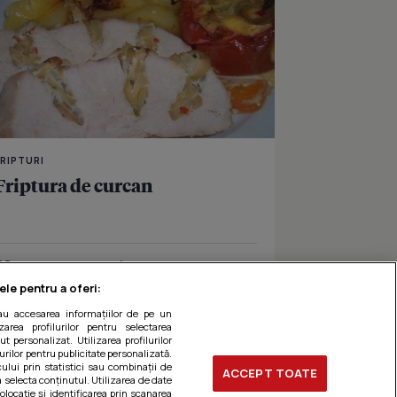
FRIPTURI
Friptura de curcan
Îmi place
Distribuie
ele pentru a oferi:
sau accesarea informațiilor de pe un
zarea profilurilor pentru selectarea
t personalizat. Utilizarea profilurilor
urilor pentru publicitate personalizată.
ului prin statistici sau combinații de
ACCEPT TOATE
a selecta conținutul. Utilizarea de date
olocație și identificarea prin scanarea