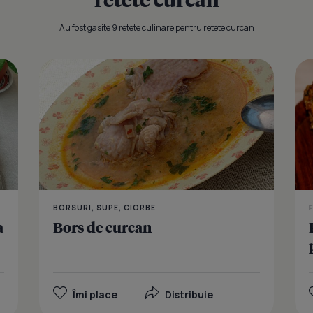
Au fost gasite 9 retete culinare pentru retete curcan
Aripi de cur
BORSURI, SUPE, CIORBE
a
Bors de curcan
Îmi place
Distribuie