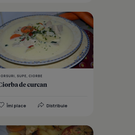
os curry
Piept de curcan in stil 
BORSURI, SUPE, CIORBE
Ciorba de curcan
Îmi place
Distribuie
piept de curcan, in crusta de mustar
Rulada cu ciuperci