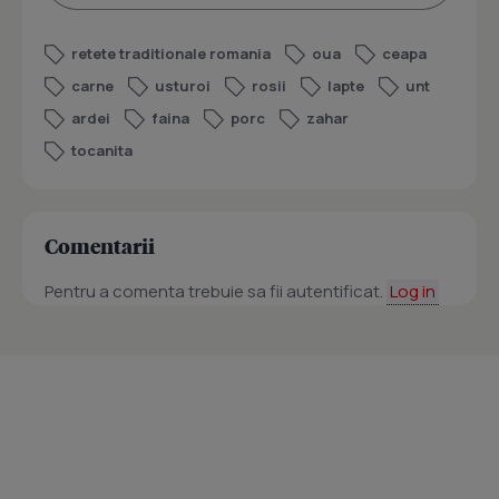
retete traditionale romania
oua
ceapa
carne
usturoi
rosii
lapte
unt
ardei
faina
porc
zahar
tocanita
Comentarii
Pentru a comenta trebuie sa fii autentificat.
Log in