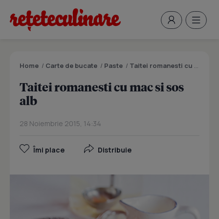
Home
/
Carte de bucate
/
Paste
/
Taitei romanesti cu mac si sos alb
Taitei romanesti cu mac si sos
alb
28 Noiembrie 2015, 14:34
Îmi place
Distribuie