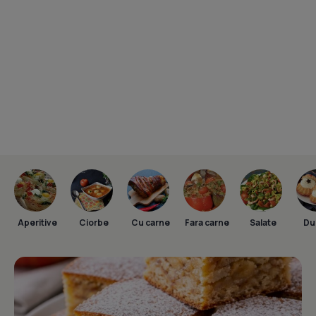
Aperitive
Ciorbe
Cu carne
Fara carne
Salate
Dul