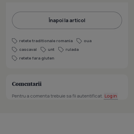
Înapoi la articol
retete traditionale romania
oua
cascaval
unt
rulada
retete fara gluten
Comentarii
Pentru a comenta trebuie sa fii autentificat.
Log in