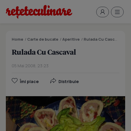
Home
/
Carte de bucate
/
Aperitive
/
Rulada Cu Cascaval
Rulada Cu Cascaval
05 Mai 2008, 23:23
Îmi place
Distribuie