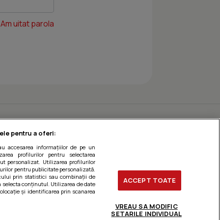
Am uitat parola
ele pentru a oferi:
sau accesarea informațiilor de pe un
zarea profilurilor pentru selectarea
t personalizat. Utilizarea profilurilor
urilor pentru publicitate personalizată.
ului prin statistici sau combinații de
ACCEPT TOATE
a selecta conținutul. Utilizarea de date
olocație și identificarea prin scanarea
VREAU SA MODIFIC
SETARILE INDIVIDUAL