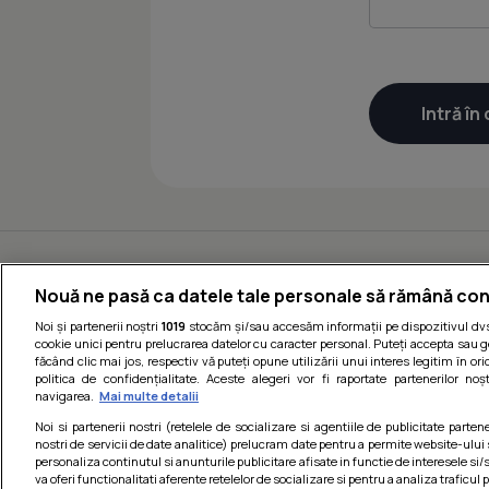
Nouă ne pasă ca datele tale personale să rămână con
Noi și partenerii noștri
1019
stocăm și/sau accesăm informații pe dispozitivul dvs.
cookie unici pentru prelucrarea datelor cu caracter personal. Puteți accepta sau g
făcând clic mai jos, respectiv vă puteți opune utilizării unui interes legitim în 
politica de confidențialitate. Aceste alegeri vor fi raportate partenerilor no
navigarea.
Mai multe detalii
Noi si partenerii nostri (retelele de socializare si agentiile de publicitate parten
nostri de servicii de date analitice) prelucram date pentru a permite website-ului
personaliza continutul si anunturile publicitare afisate in functie de interesele si/s
va oferi functionalitati aferente retelelor de socializare si pentru a analiza traficul