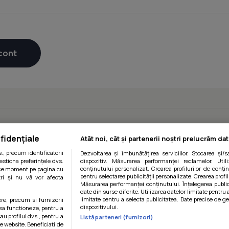
fidențiale
Atât noi, cât și partenerii noștri prelucrăm dat
, precum identificatorii
Dezvoltarea și îmbunătățirea serviciilor. Stocarea și/
estiona preferințele dvs.
dispozitiv. Măsurarea performanței reclamelor. Utili
conținutului personalizat. Crearea profilurilor de conținu
orice moment pe pagina cu
pentru selectarea publicității personalizate. Crearea profil
ștri și nu vă vor afecta
Măsurarea performanței conținutului. Înțelegerea public
date din surse diferite. Utilizarea datelor limitate pentru 
limitate pentru a selecta publicitatea. Date precise de ge
ere, precum si furnizorii
dispozitivului.
 sa functioneze, pentru a
au profilul dvs., pentru a
Listă parteneri (furnizori)
 pe website. Beneficiati de