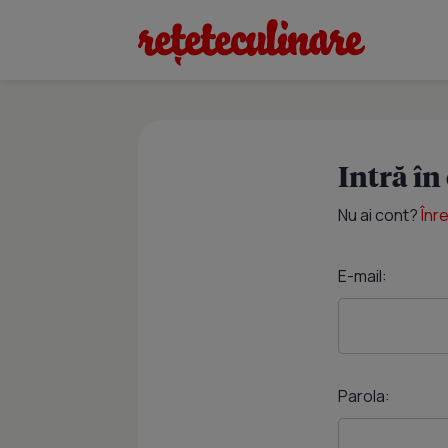
Intră în
Nu ai cont?
Înr
E-mail:
Parola: