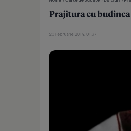
Home
/
Carte de bucate
/
Dulciuri
/
Pra
Prajitura cu budinca 
20 Februarie 2014, 01:37