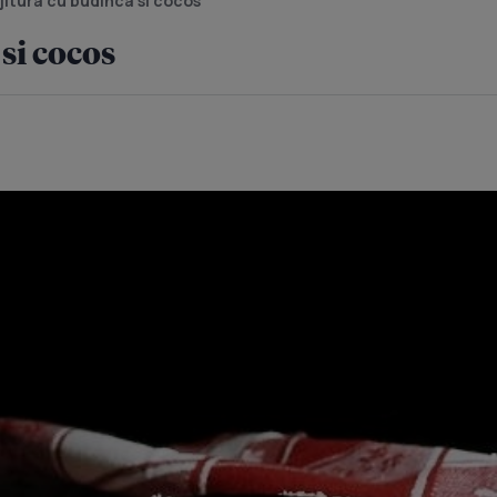
jitura cu budinca si cocos
si cocos