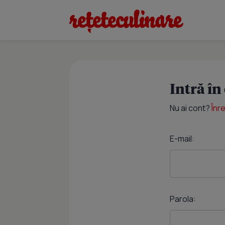
Intră în
Nu ai cont?
Înr
E-mail:
Parola: