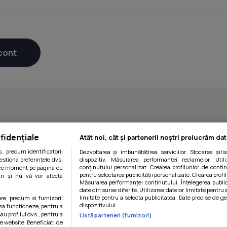
fidențiale
Atât noi, cât și partenerii noștri prelucrăm dat
, precum identificatorii
Dezvoltarea și îmbunătățirea serviciilor. Stocarea și/
estiona preferințele dvs.
dispozitiv. Măsurarea performanței reclamelor. Utili
conținutului personalizat. Crearea profilurilor de conținu
orice moment pe pagina cu
pentru selectarea publicității personalizate. Crearea profil
ștri și nu vă vor afecta
Măsurarea performanței conținutului. Înțelegerea public
date din surse diferite. Utilizarea datelor limitate pentru 
limitate pentru a selecta publicitatea. Date precise de ge
ere, precum si furnizorii
dispozitivului.
 sa functioneze, pentru a
au profilul dvs., pentru a
Listă parteneri (furnizori)
 pe website. Beneficiati de