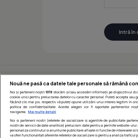
Nouă ne pasă ca datele tale personale să rămână con
Noi și partenerii noștri
1019
stocăm și/sau accesăm informații pe dispozitivul dvs.
cookie unici pentru prelucrarea datelor cu caracter personal. Puteți accepta sau g
făcând clic mai jos, respectiv vă puteți opune utilizării unui interes legitim în 
politica de confidențialitate. Aceste alegeri vor fi raportate partenerilor no
navigarea.
Mai multe detalii
Noi si partenerii nostri (retelele de socializare si agentiile de publicitate parten
nostri de servicii de date analitice) prelucram date pentru a permite website-ului
personaliza continutul si anunturile publicitare afisate in functie de interesele si/s
va oferi functionalitati aferente retelelor de socializare si pentru a analiza traficul