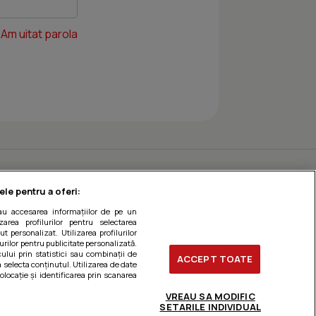
Am uitat parola
ele pentru a oferi:
sau accesarea informațiilor de pe un
zarea profilurilor pentru selectarea
t personalizat. Utilizarea profilurilor
urilor pentru publicitate personalizată.
ului prin statistici sau combinații de
ACCEPT TOATE
a selecta conținutul. Utilizarea de date
olocație și identificarea prin scanarea
VREAU SA MODIFIC
SETARILE INDIVIDUAL