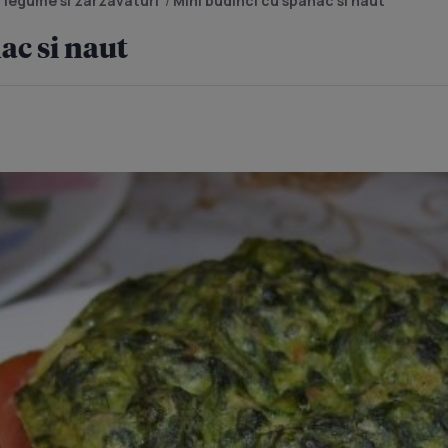
 legume si zarzavaturi
/
Mini budinci cu spanac si naut
ac si naut