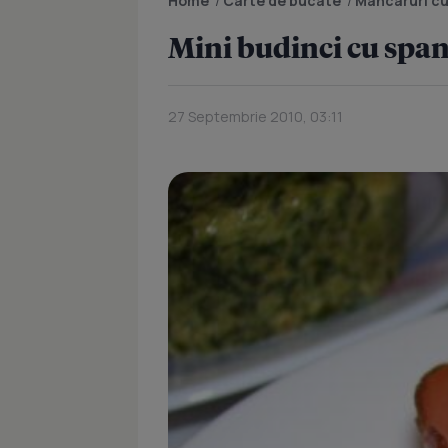
Home
/
Carte de bucate
/
Mancaruri cu
Mini budinci cu span
27 Septembrie 2010, 03:11