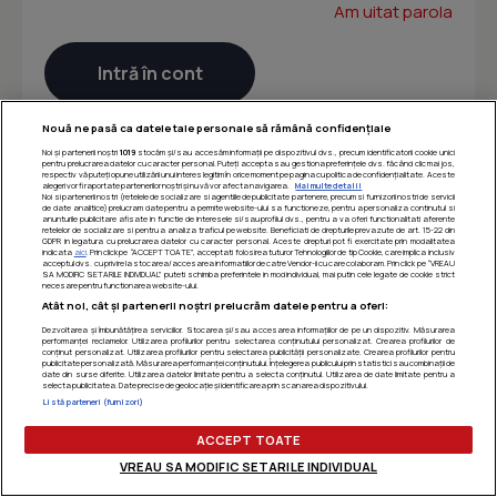
Am uitat parola
Nouă ne pasă ca datele tale personale să rămână confidențiale
Noi și partenerii noștri
1019
stocăm și/sau accesăm informații pe dispozitivul dvs., precum identificatorii cookie unici
pentru prelucrarea datelor cu caracter personal. Puteți accepta sau gestiona preferințele dvs. făcând clic mai jos,
respectiv vă puteți opune utilizării unui interes legitim în orice moment pe pagina cu politica de confidențialitate. Aceste
alegeri vor fi raportate partenerilor noștri și nu vă vor afecta navigarea.
Mai multe detalii
Noi si partenerii nostri (retelele de socializare si agentiile de publicitate partenere, precum si furnizorii nostri de servicii
de date analitice) prelucram date pentru a permite website-ului sa functioneze, pentru a personaliza continutul si
anunturile publicitare afisate in functie de interesele si/sau profilul dvs., pentru a va oferi functionalitati aferente
retelelor de socializare si pentru a analiza traficul pe website. Beneficiati de drepturile prevazute de art. 15-22 din
GDPR in legatura cu prelucrarea datelor cu caracter personal. Aceste drepturi pot fi exercitate prin modalitatea
indicata
aici
. Prin click pe “ACCEPT TOATE”, acceptati folosirea tuturor Tehnologiilor de tip Cookie, care implica inclusiv
acceptul dvs. cu privire la stocarea/accesarea informatiilor de catre Vendor-ii cu care colaboram. Prin click pe “VREAU
SA MODIFIC SETARILE INDIVIDUAL” puteti schimba preferintele in mod individual, mai putin cele legate de cookie strict
necesare pentru functionarea website-ului.
Atât noi, cât și partenerii noștri prelucrăm datele pentru a oferi:
Dezvoltarea și îmbunătățirea serviciilor. Stocarea și/sau accesarea informațiilor de pe un dispozitiv. Măsurarea
performanței reclamelor. Utilizarea profilurilor pentru selectarea conținutului personalizat. Crearea profilurilor de
conținut personalizat. Utilizarea profilurilor pentru selectarea publicității personalizate. Crearea profilurilor pentru
publicitate personalizată. Măsurarea performanței conținutului. Înțelegerea publicului prin statistici sau combinații de
date din surse diferite. Utilizarea datelor limitate pentru a selecta conținutul. Utilizarea de date limitate pentru a
selecta publicitatea. Date precise de geolocație și identificarea prin scanarea dispozitivului.
Listă parteneri (furnizori)
ACCEPT TOATE
VREAU SA MODIFIC SETARILE INDIVIDUAL