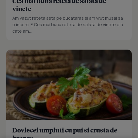
Cea mai buna reteta de salata de
vinete
Am vazut reteta asta pe bucataras si am vrut musai sa
o incerc. E Cea mai buna reteta de salata de vinete din
cate am...
Dovlecei umpluti cu pui si crusta de