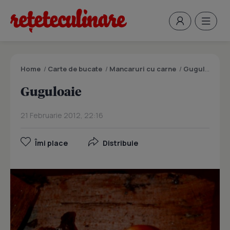
Home
/
Carte de bucate
/
Mancaruri cu carne
/
Guguloaie
Guguloaie
21 Februarie 2012, 22:16
Îmi place
Distribuie