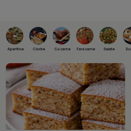
Aperitive
Ciorbe
Cu carne
Fara carne
Salate
Dul