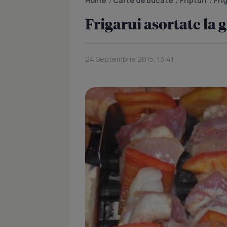
Home
/
Carte de bucate
/
Fripturi
/
Fri
Frigarui asortate la 
24 Septembrie 2015, 13:41