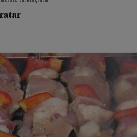
garui asortate la gratar
gratar