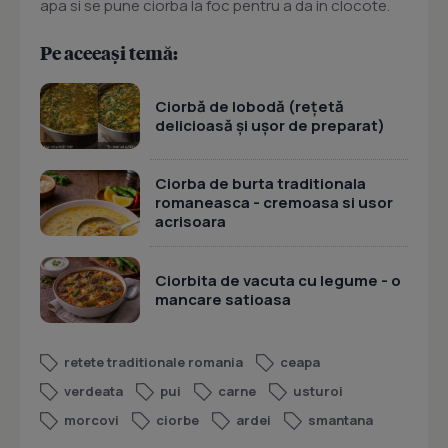
apa si se pune ciorba la foc pentru a da in clocote.
Pe aceeași temă:
Ciorbă de lobodă (rețetă
delicioasă și ușor de preparat)
Ciorba de burta traditionala
romaneasca - cremoasa si usor
acrisoara
Ciorbita de vacuta cu legume - o
mancare satioasa
retete traditionale romania
ceapa
verdeata
pui
carne
usturoi
morcovi
ciorbe
ardei
smantana