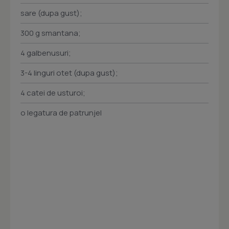
sare (dupa gust);
300 g smantana;
4 galbenusuri;
3-4 linguri otet (dupa gust);
4 catei de usturoi;
o legatura de patrunjel