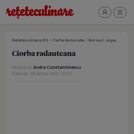
Reteteculinare.RO
/
Carte de bucate
/
Borsuri, supe, ciorbe
Ciorba radauteana
Rețetă de
Andra Constantinescu
Publicat: 09 Aprilie 2016, 10:53