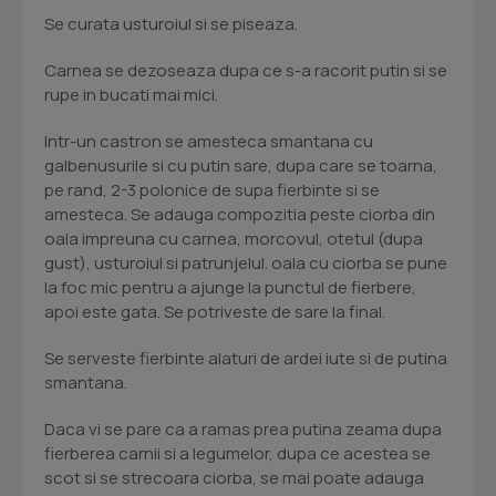
Se curata usturoiul si se piseaza.
Carnea se dezoseaza dupa ce s-a racorit putin si se
rupe in bucati mai mici.
Intr-un castron se amesteca smantana cu
galbenusurile si cu putin sare, dupa care se toarna,
pe rand, 2-3 polonice de supa fierbinte si se
amesteca. Se adauga compozitia peste ciorba din
oala impreuna cu carnea, morcovul, otetul (dupa
gust), usturoiul si patrunjelul. oala cu ciorba se pune
la foc mic pentru a ajunge la punctul de fierbere,
apoi este gata. Se potriveste de sare la final.
Se serveste fierbinte alaturi de ardei iute si de putina
smantana.
Daca vi se pare ca a ramas prea putina zeama dupa
fierberea carnii si a legumelor, dupa ce acestea se
scot si se strecoara ciorba, se mai poate adauga