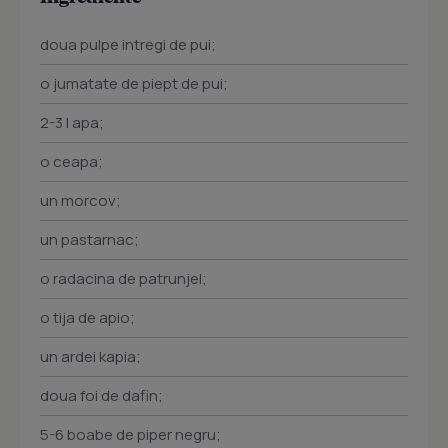
doua pulpe intregi de pui;
o jumatate de piept de pui;
2-3 l apa;
o ceapa;
un morcov;
un pastarnac;
o radacina de patrunjel;
o tija de apio;
un ardei kapia;
doua foi de dafin;
5-6 boabe de piper negru;