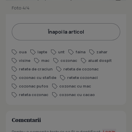
Foto 4/4
Înapoi la articol
oua
lapte
unt
faina
zahar
visine
mac
cozonac
aluat dospit
retete de craciun
reteta de cozonac
cozonac cu stafide
retete cozonaci
cozonac pufos
cozonac cu mac
reteta cozonac
cozonac cu cacao
Comentarii
Pentru a comenta trebuie sa fii autentificat.
Log in