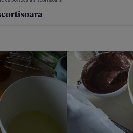
c cu portocala si scortisoara
scortisoara