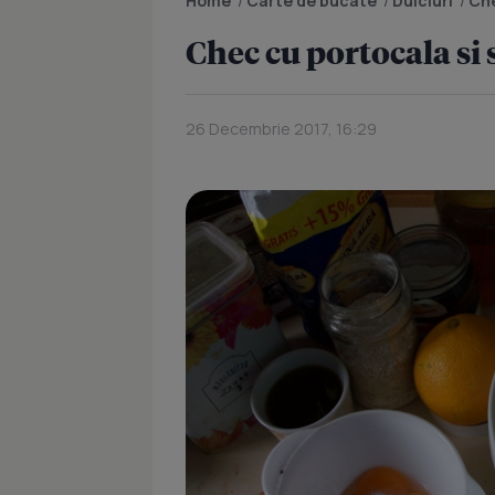
Home
/
Carte de bucate
/
Dulciuri
/
Che
Chec cu portocala si 
26 Decembrie 2017, 16:29