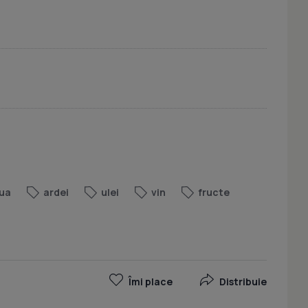
ua
ardei
ulei
vin
fructe
Îmi place
Distribuie