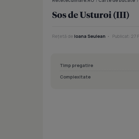
Reteteculinare.RO
/
Carte de bucate
Sos de Usturoi (III)
Rețetă de
Ioana Seulean
Publicat: 27 
Timp pregatire
Complexitate