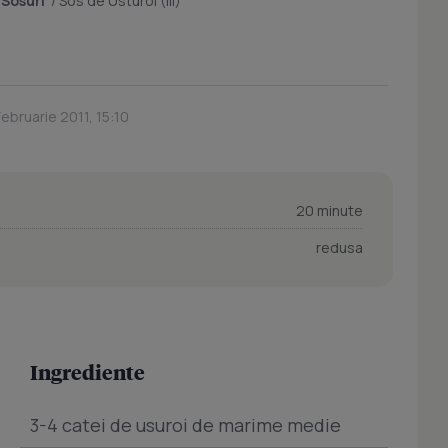
/
Sosuri
/
Sos de Usturoi (III)
Februarie 2011, 15:10
20 minute
redusa
Ingrediente
3-4 catei de usuroi de marime medie