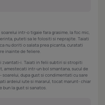
soarelui intr-o tigaie fara grasime, la foc mic,
nta, puteti sa le folositi si neprajite. Taiati
aca nu doriti o salata prea picanta, curatati
re inainte de feliere.
zvantati-i. Taiati in felii subtiri si stropiti
t, amestecati intr-un bol smantana, sucul de
a- soarelui, dupa gust si condimentati cu sare
ati ardeiul iute si mararul, tocat marunt- chiar
e bun la gust si sanatos.