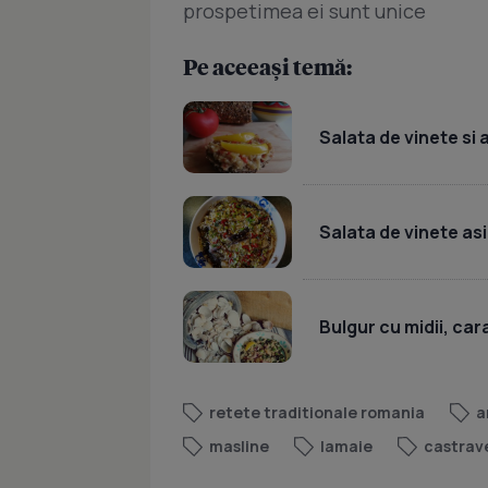
prospetimea ei sunt unice
Pe aceeași temă:
Salata de vinete si 
Salata de vinete as
Bulgur cu midii, car
retete traditionale romania
a
masline
lamaie
castrav