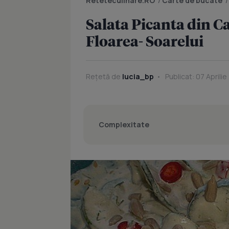
Reteteculinare.RO
/
Carte de bucate
Salata Picanta din C
Floarea- Soarelui
Rețetă de
lucia_bp
Publicat: 07 Aprilie
Complexitate