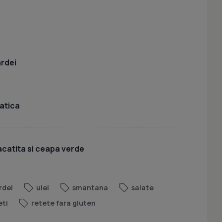
ardei
iatica
acatita si ceapa verde
rdei
ulei
smantana
salate
eti
retete fara gluten