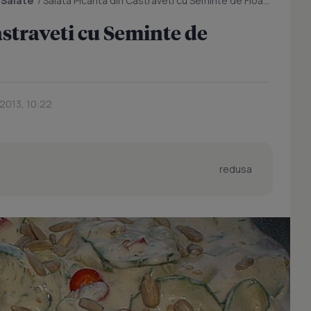
/
Salate
/
Salata Picanta din Castraveti cu Seminte de Floarea- Soarelui
astraveti cu Seminte de
 2013, 10:22
redusa