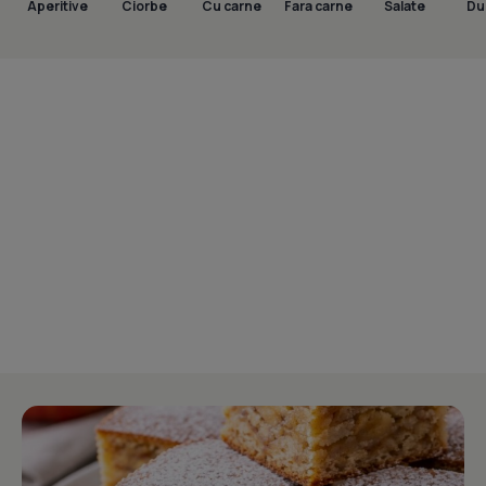
Aperitive
Ciorbe
Cu carne
Fara carne
Salate
Dul