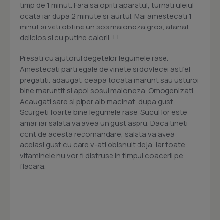
timp de 1 minut. Fara sa opriti aparatul, turnati uleiul
odata iar dupa 2 minute si iaurtul. Mai amestecati 1
minut si veti obtine un sos maioneza gros, afanat,
delicios si cu putine calorii! ! !
Presati cu ajutorul degetelor legumele rase.
Amestecati parti egale de vinete si dovlecei astfel
pregatiti, adaugati ceapa tocata marunt sau usturoi
bine maruntit si apoi sosul maioneza. Omogenizati.
Adaugati sare si piper alb macinat, dupa gust.
Scurgeti foarte bine legumele rase. Sucul lor este
amar iar salata va avea un gust aspru. Daca tineti
cont de acesta recomandare, salata va avea
acelasi gust cu care v-ati obisnuit deja, iar toate
vitaminele nu vor fi distruse in timpul coacerii pe
flacara.