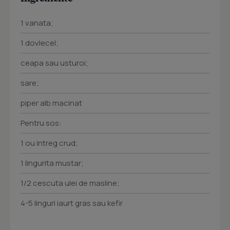
1 vanata;
1 dovlecel;
ceapa sau usturoi;
sare;
piper alb macinat
Pentru sos:
1 ou intreg crud;
1 lingurita mustar;
1/2 cescuta ulei de masline;
4-5 linguri iaurt gras sau kefir