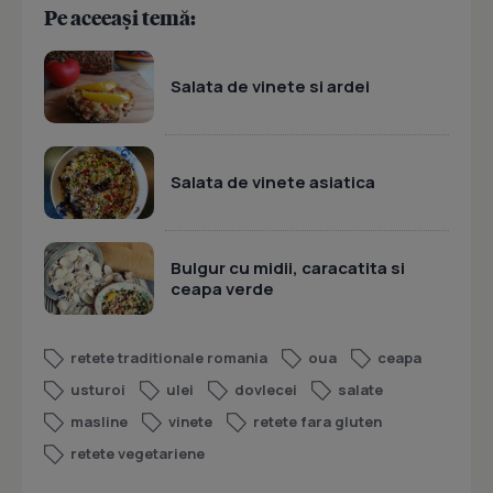
Pe aceeași temă:
Salata de vinete si ardei
Salata de vinete asiatica
Bulgur cu midii, caracatita si
ceapa verde
retete traditionale romania
oua
ceapa
usturoi
ulei
dovlecei
salate
masline
vinete
retete fara gluten
retete vegetariene