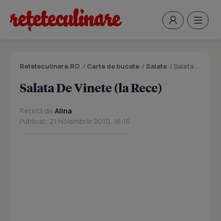
Reteteculinare.RO
/
Carte de bucate
/
Salate
/
Salata De Vinete (la Rece)
Salata De Vinete (la Rece)
Rețetă de
Alina
Publicat: 21 Noiembrie 2010, 16:16