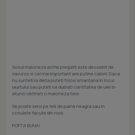
Sosul maioneza astfel pregatit este deosebit de
savuros si cel mai important are putine calorii. Daca
nu sunteti la dieta puteti folosi smantana in locul
iaurtului sau puteti sa dublati cantitatea de ulei si-
atunci obtineti o maioneza tare.
Se poate servi pe felii de paine neagra sau in
cosulete facute din rosii.
POFTA BUNA!