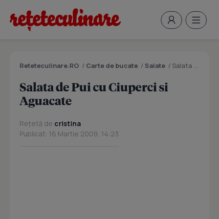
Reteteculinare.RO
/
Carte de bucate
/
Salate
/
Salata de Pui cu Ciuperci si Aguacate
Salata de Pui cu Ciuperci si
Aguacate
Rețetă de
cristina
Publicat: 16 Martie 2009, 14:23