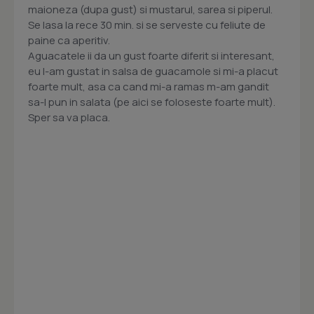
maioneza (dupa gust) si mustarul, sarea si piperul.
Se lasa la rece 30 min. si se serveste cu feliute de
paine ca aperitiv.
Aguacatele ii da un gust foarte diferit si interesant,
eu l-am gustat in salsa de guacamole si mi-a placut
foarte mult, asa ca cand mi-a ramas m-am gandit
sa-l pun in salata (pe aici se foloseste foarte mult).
Sper sa va placa.