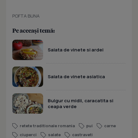
POFTA BUNA
Pe aceeași temă:
Salata de vinete si ardei
Salata de vinete asiatica
Bulgur cu midii, caracatita si
ceapa verde
retete traditionale romania
pui
carne
ciuperci
salate
castraveti