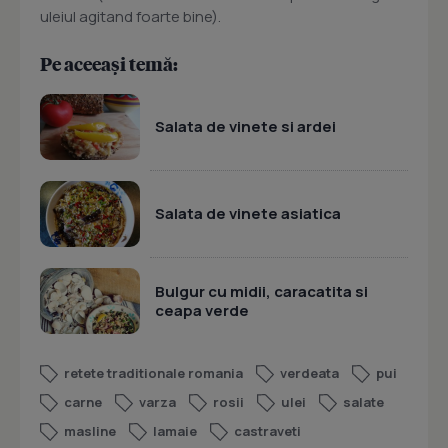
uleiul agitand foarte bine).
Pe aceeași temă:
Salata de vinete si ardei
Salata de vinete asiatica
Bulgur cu midii, caracatita si
ceapa verde
retete traditionale romania
verdeata
pui
carne
varza
rosii
ulei
salate
masline
lamaie
castraveti