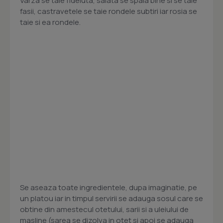
Varza se taie fideluta, salata se spala bine si se taie
fasii, castravetele se taie rondele subtiri iar rosia se
taie si ea rondele.
Se aseaza toate ingredientele, dupa imaginatie, pe
un platou iar in timpul servirii se adauga sosul care se
obtine din amestecul otetului, sarii si a uleiului de
masline (sarea se dizolva in otet si apoi se adauga