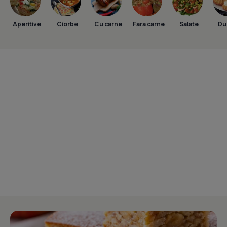
Aperitive
Ciorbe
Cu carne
Fara carne
Salate
Dul