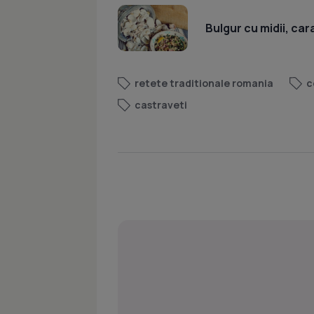
Bulgur cu midii, car
retete traditionale romania
c
castraveti