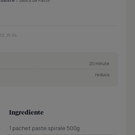
/
Salate
/
Salata de Paste
12, 15:34
20 minute
redusa
Ingrediente
1 pachet paste spirale 500g