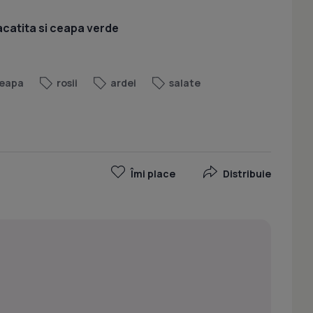
acatita si ceapa verde
eapa
rosii
ardei
salate
Îmi place
Distribuie