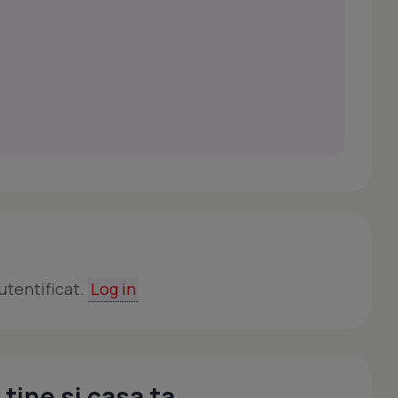
utentificat.
Log in
tine si casa ta