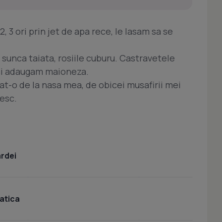
 3 ori prin jet de apa rece, le lasam sa se
sunca taiata, rosiile cuburu. Castravetele
, si adaugam maioneza.
at-o de la nasa mea, de obicei musafirii mei
vesc.
ardei
iatica