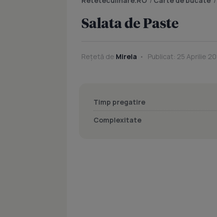
Reteteculinare.RO
/
Carte de bucate
Salata de Paste
Rețetă de
Mirela
Publicat: 25 Aprilie 20
Timp pregatire
Complexitate