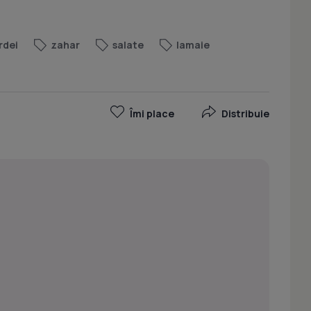
rdei
zahar
salate
lamaie
Îmi place
Distribuie