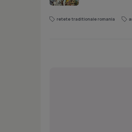
retete traditionale romania
a