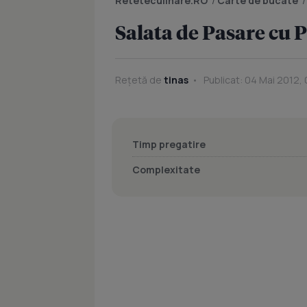
Reteteculinare.RO
/
Carte de bucate
Salata de Pasare cu 
Rețetă de
tinas
Publicat: 04 Mai 2012, 
Timp pregatire
Complexitate