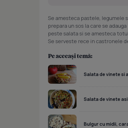
Se amesteca pastele, legumele si 
prepara un sos la care se adauga 
peste salata si se amesteca totul
Se serveste rece in castronele d
Pe aceeași temă:
Salata de vinete si 
Salata de vinete as
Bulgur cu midii, car