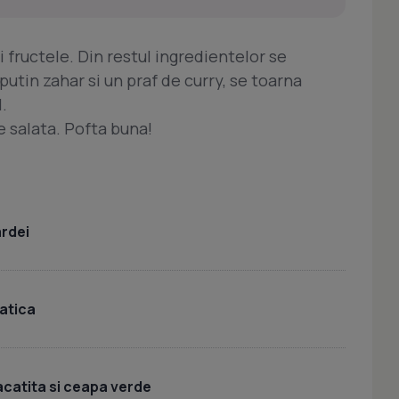
fructele. Din restul ingredientelor se
putin zahar si un praf de curry, se toarna
.
e salata. Pofta buna!
ardei
iatica
acatita si ceapa verde