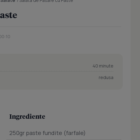
/
Salate
/
Salata de Pasare cu Paste
Paste
00:10
40 minute
redusa
Ingrediente
250gr paste fundite (farfale)