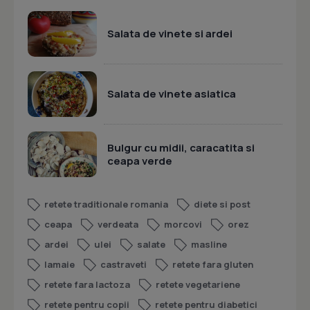
Salata de vinete si ardei
Salata de vinete asiatica
Bulgur cu midii, caracatita si
ceapa verde
retete traditionale romania
diete si post
ceapa
verdeata
morcovi
orez
ardei
ulei
salate
masline
lamaie
castraveti
retete fara gluten
retete fara lactoza
retete vegetariene
retete pentru copii
retete pentru diabetici