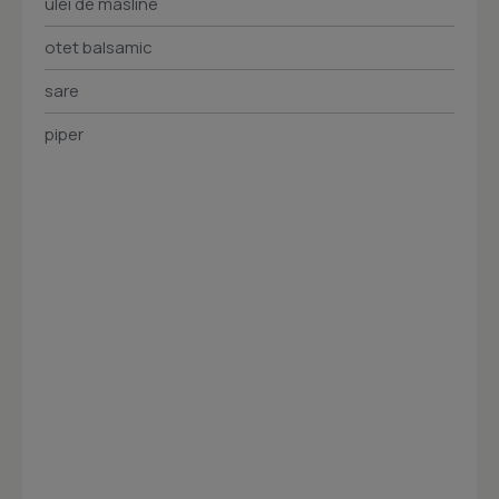
ulei de masline
otet balsamic
sare
piper