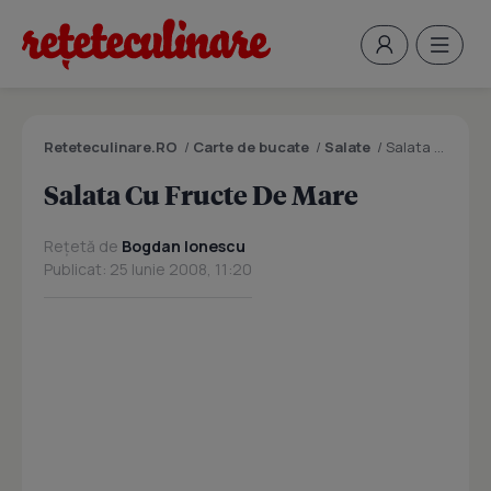
Reteteculinare.RO
/
Carte de bucate
/
Salate
/
Salata Cu Fructe De Mare
Salata Cu Fructe De Mare
Rețetă de
Bogdan Ionescu
Publicat: 25 Iunie 2008, 11:20