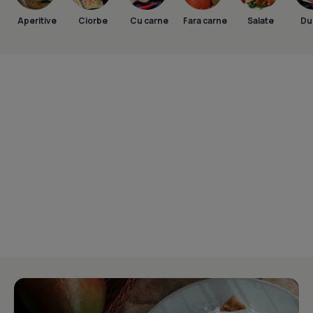
Aperitive
Ciorbe
Cu carne
Fara carne
Salate
Dul