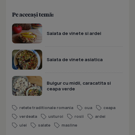
Pe aceeași temă:
Salata de vinete si ardei
Salata de vinete asiatica
Bulgur cu midii, caracatita si
ceapa verde
retete traditionale romania
oua
ceapa
verdeata
usturoi
rosii
ardei
ulei
salate
masline