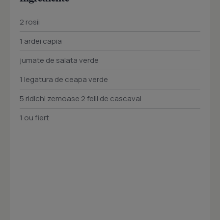
2 rosii
1 ardei capia
jumate de salata verde
1 legatura de ceapa verde
5 ridichi zemoase 2 felii de cascaval
1 ou fiert