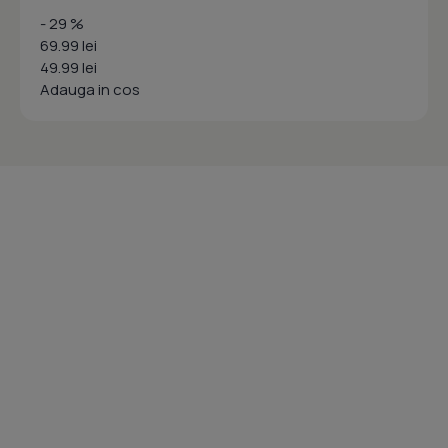
- 29 %
69.99 lei
49.99 lei
Adauga in cos