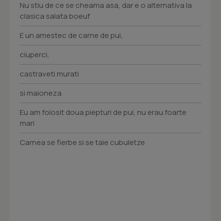
Nu stiu de ce se cheama asa, dar e o alternativa la
clasica salata boeuf
E un amestec de carne de pui,
ciuperci,
castraveti murati
si maioneza
Eu am folosit doua piepturi de pui, nu erau foarte
mari
Carnea se fierbe si se taie cubuletze