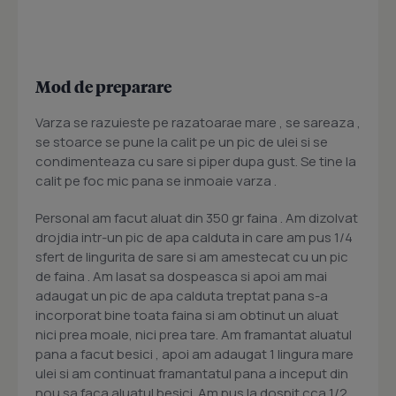
Mod de preparare
Varza se razuieste pe razatoarae mare , se sareaza ,
se stoarce se pune la calit pe un pic de ulei si se
condimenteaza cu sare si piper dupa gust. Se tine la
calit pe foc mic pana se inmoaie varza .
Personal am facut aluat din 350 gr faina . Am dizolvat
drojdia intr-un pic de apa calduta in care am pus 1/4
sfert de lingurita de sare si am amestecat cu un pic
de faina . Am lasat sa dospeasca si apoi am mai
adaugat un pic de apa calduta treptat pana s-a
incorporat bine toata faina si am obtinut un aluat
nici prea moale, nici prea tare. Am framantat aluatul
pana a facut besici , apoi am adaugat 1 lingura mare
ulei si am continuat framantatul pana a inceput din
nou sa faca aluatul besici. Am pus la dospit cca 1/2