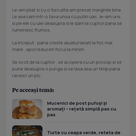
Le-am pliat si cu o furculita am presat marginile bine.
Le asezam intr-o tava unsa cu putin ulei , le-am uns
si pe ele cu ulei deasupra si le dam la cuptor pana se
rumenesc frumos.
La inceput , pana creste aluatul lasati la foc mai
mare , apoi reduceti focul la minim.
Se scot de la cuptor , se acopera cu un prosop si se
pune deasupra o punga si se lasa asa un timp pana
racesc un pic .
Pe aceeași temă:
Mucenici de post pufoși și
aromați – rețetă simplă pas cu
pas
Turte cu ceapa verde, reteta de