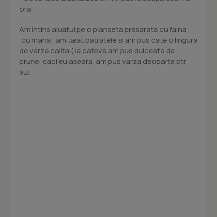
ora .
Am intins aluatul pe o planseta presarata cu faina
,cu mana , am taiat patratele si am pus cate o lingura
de varza calita ( la cateva am pus dulceata de
prune, caci eu aseara, am pus varza deoparte ptr
azi.