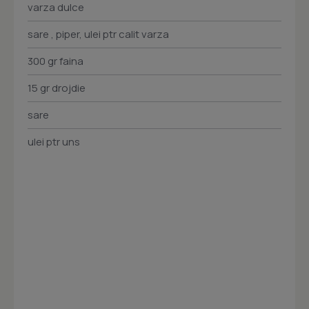
varza dulce
sare , piper, ulei ptr calit varza
300 gr faina
15 gr drojdie
sare
ulei ptr uns