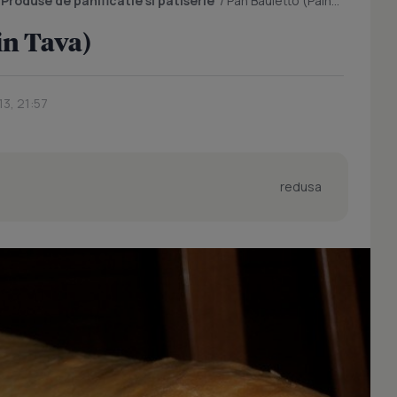
/
Produse de panificatie si patiserie
/
Pan Bauletto (Paine in Tava)
in Tava)
13, 21:57
redusa