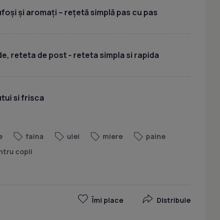
foși și aromați – rețetă simplă pas cu pas
, reteta de post - reteta simpla si rapida
ui si frisca
e
faina
ulei
miere
paine
ntru copii
Îmi place
Distribuie