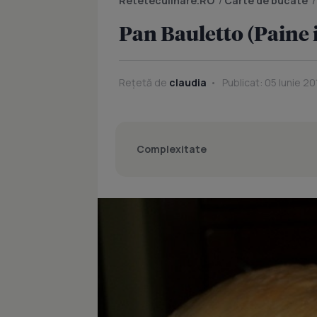
Reteteculinare.RO
/
Carte de bucate
Pan Bauletto (Paine 
Rețetă de
claudia
Publicat: 05 Iunie 20
Complexitate