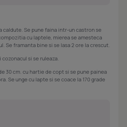
pa caldute. Se pune faina intr-un castron se
 compozitia cu laptele, mierea se amesteca
l. Se framanta bine si se lasa 2 ore la crescut.
i cozonacul si se ruleaza.
e 30 cm. cu hartie de copt si se pune painea
ora. Se unge cu lapte si se coace la 170 grade