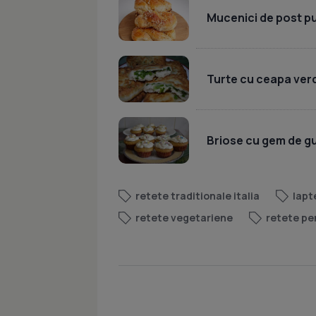
Mucenici de post pu
Turte cu ceapa verde
Briose cu gem de gut
retete traditionale italia
lapt
retete vegetariene
retete pe