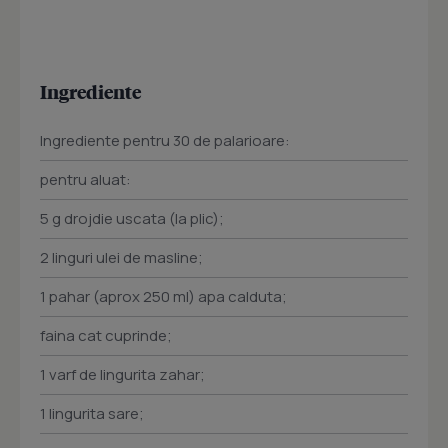
Ingrediente
Ingrediente pentru 30 de palarioare:
pentru aluat:
5 g drojdie uscata (la plic);
2 linguri ulei de masline;
1 pahar (aprox 250 ml) apa calduta;
faina cat cuprinde;
1 varf de lingurita zahar;
1 lingurita sare;