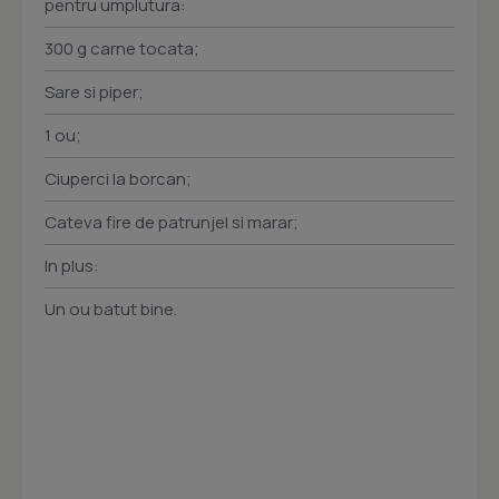
pentru umplutura:
300 g carne tocata;
Sare si piper;
1 ou;
Ciuperci la borcan;
Cateva fire de patrunjel si marar;
In plus:
Un ou batut bine.