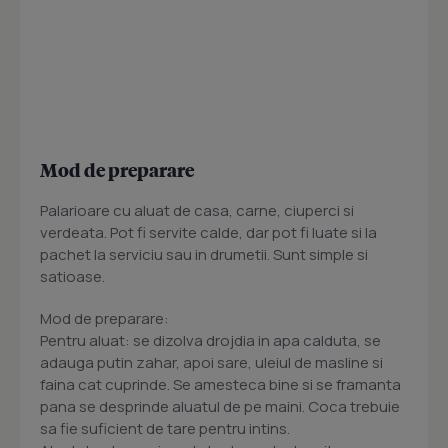
Mod de preparare
Palarioare cu aluat de casa, carne, ciuperci si
verdeata. Pot fi servite calde, dar pot fi luate si la
pachet la serviciu sau in drumetii. Sunt simple si
satioase.
Mod de preparare:
Pentru aluat: se dizolva drojdia in apa calduta, se
adauga putin zahar, apoi sare, uleiul de masline si
faina cat cuprinde. Se amesteca bine si se framanta
pana se desprinde aluatul de pe maini. Coca trebuie
sa fie suficient de tare pentru intins.