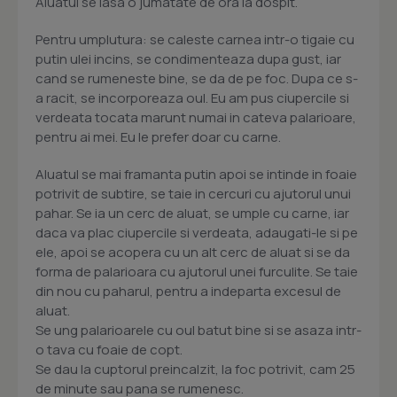
Aluatul se lasa o jumatate de ora la dospit.
Pentru umplutura: se caleste carnea intr-o tigaie cu
putin ulei incins, se condimenteaza dupa gust, iar
cand se rumeneste bine, se da de pe foc. Dupa ce s-
a racit, se incorporeaza oul. Eu am pus ciupercile si
verdeata tocata marunt numai in cateva palarioare,
pentru ai mei. Eu le prefer doar cu carne.
Aluatul se mai framanta putin apoi se intinde in foaie
potrivit de subtire, se taie in cercuri cu ajutorul unui
pahar. Se ia un cerc de aluat, se umple cu carne, iar
daca va plac ciupercile si verdeata, adaugati-le si pe
ele, apoi se acopera cu un alt cerc de aluat si se da
forma de palarioara cu ajutorul unei furculite. Se taie
din nou cu paharul, pentru a indeparta excesul de
aluat.
Se ung palarioarele cu oul batut bine si se asaza intr-
o tava cu foaie de copt.
Se dau la cuptorul preincalzit, la foc potrivit, cam 25
de minute sau pana se rumenesc.