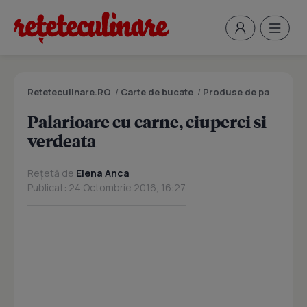
Reteteculinare.RO
/
Carte de bucate
/
Produse de panificatie si patiserie
Palarioare cu carne, ciuperci si
verdeata
Rețetă de
Elena Anca
Publicat: 24 Octombrie 2016, 16:27