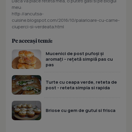
Daca va place reteta mea, o puteti gasi si pe blogul
meu:
http://ancutsa-
cuisine.blogspot.com/2016/10/palarioare-cu-carne-
ciuperci-si-verdeata.html
Pe aceeași temă:
Mucenici de post pufoși și
aromați – rețetă simplă pas cu
pas
Turte cu ceapa verde, reteta de
post - reteta simpla si rapida
Briose cu gem de gutui si frisca