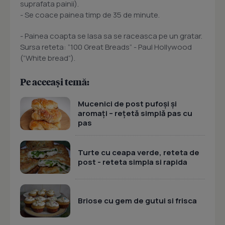
suprafata painii).
- Se coace painea timp de 35 de minute.
- Painea coapta se lasa sa se raceasca pe un gratar.
Sursa reteta: ”100 Great Breads” - Paul Hollywood
(”White bread”).
Pe aceeași temă:
Mucenici de post pufoși și
aromați – rețetă simplă pas cu
pas
Turte cu ceapa verde, reteta de
post - reteta simpla si rapida
Briose cu gem de gutui si frisca