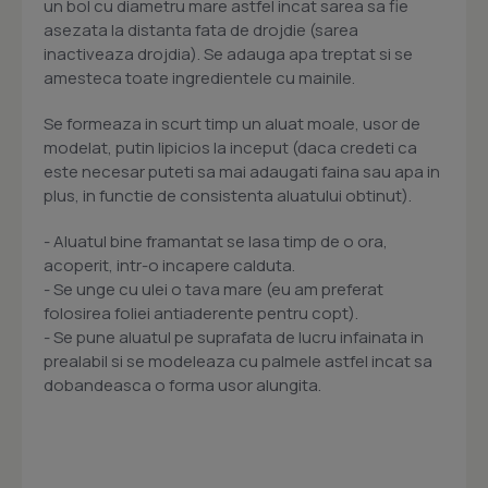
un bol cu diametru mare astfel incat sarea sa fie
asezata la distanta fata de drojdie (sarea
inactiveaza drojdia). Se adauga apa treptat si se
amesteca toate ingredientele cu mainile.
Se formeaza in scurt timp un aluat moale, usor de
modelat, putin lipicios la inceput (daca credeti ca
este necesar puteti sa mai adaugati faina sau apa in
plus, in functie de consistenta aluatului obtinut).
- Aluatul bine framantat se lasa timp de o ora,
acoperit, intr-o incapere calduta.
- Se unge cu ulei o tava mare (eu am preferat
folosirea foliei antiaderente pentru copt).
- Se pune aluatul pe suprafata de lucru infainata in
prealabil si se modeleaza cu palmele astfel incat sa
dobandeasca o forma usor alungita.