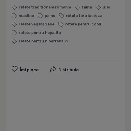
retete traditionale romania
faina
ulei
masline
paine
retete fara lactoza
retete vegetariene
retete pentru copii
retete pentru hepatita
retete pentru hipertensivi
Îmi place
Distribuie