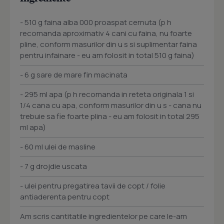
- 510 g faina alba 000 proaspat cernuta (p h
recomanda aproximativ 4 cani cu faina, nu foarte
pline, conform masurilor din u s si suplimentar faina
pentru infainare - eu am folosit in total 510 g faina)
- 6 g sare de mare fin macinata
- 295 ml apa (p h recomanda in reteta originala 1 si
1/4 cana cu apa, conform masurilor din u s - cana nu
trebuie sa fie foarte plina - eu am folosit in total 295
ml apa)
- 60 ml ulei de masline
- 7 g drojdie uscata
- ulei pentru pregatirea tavii de copt / folie
antiaderenta pentru copt
Am scris cantitatile ingredientelor pe care le-am