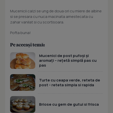
Mucenicii calzi se ung de doua ori cu miere de albine
si se presara cu nuca macinata amestecata cu
zahar vanilat si cu scortisoara.
Pofta buna!
Pe aceeași temă:
Mucenici de post pufoși și
aromați – rețetă simplă pas cu
pas
Turte cu ceapa verde, reteta de
post - reteta simpla si rapida
Briose cu gem de gutui si frisca