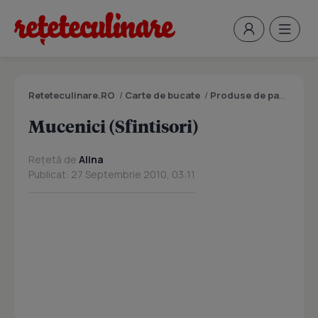
Reteteculinare.RO
/
Carte de bucate
/
Produse de panificatie si patiserie
Mucenici (Sfintisori)
Rețetă de
Alina
Publicat: 27 Septembrie 2010, 03:11