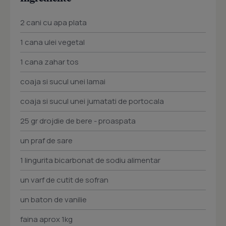
2 cani cu apa plata
1 cana ulei vegetal
1 cana zahar tos
coaja si sucul unei lamai
coaja si sucul unei jumatati de portocala
25 gr drojdie de bere - proaspata
un praf de sare
1 lingurita bicarbonat de sodiu alimentar
un varf de cutit de sofran
un baton de vanilie
faina aprox 1kg