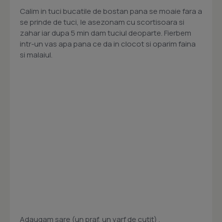
Calim in tuci bucatile de bostan pana se moaie fara a
se prinde de tuci, le asezonam cu scortisoara si
zahar iar dupa 5 min dam tuciul deoparte. Fierbem
intr-un vas apa pana ce da in clocot si oparim faina
si malaiul.
Adaugam sare (un praf, un varf de cutit) ,