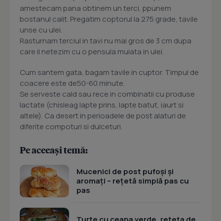
amestecam pana obtinem un terci, ppunem
bostanul calit. Pregatim coptorul la 275 grade, tavile
unse cu ulei.
Rasturnam terciul in tavi nu mai gros de 3 cm dupa
care il netezim cu o pensula muiata in ulei.
Cum santem gata, bagam tavile in cuptor. Timpul de
coacere este de50-60 minute.
Se serveste cald sau rece in combinatii cu produse
lactate (chisleag lapte prins, lapte batut, iaurt si
altele). Ca desert in perioadele de post alaturi de
diferite compoturi si dulceturi.
Pe aceeași temă:
Mucenici de post pufoși și
aromați – rețetă simplă pas cu
pas
Turte cu ceapa verde, reteta de