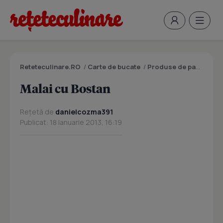
Reteteculinare.RO
/
Carte de bucate
/
Produse de panificatie si patiserie
Malai cu Bostan
Rețetă de
danielcozma391
Publicat: 18 Ianuarie 2013, 16:19