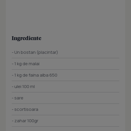
Ingrediente
- Un bostan (placintar)
- 1 kg de malai
- 1 kg de faina alba 650
- ulei 100 ml
- sare
- scortisoara
- zahar 100gr