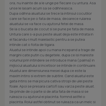
ora, nu inainte de a le unge pe fiecare cu untura. Asa
unse le lasam acum sa se odihneasca.
Dupa odihna aluatului se trece la intinsul cocutilor
care se face pe o fata de masa, deoarece rularea
aluatului se va face cu ajutorul fetei de masa.
Se ia o bucata de cocut si se pune pe fata de masa.
Untura care s-a pus peste aluat deja este intrata in
el facandu-l mult maielastic pentru a se putea
intinde cat o foita de tigara.
Aluatul se intinde apoi cu mana incepand a trage de
margini cate putin cu degetele, dupa ce isi mareste
volumul prin intindere se introduce mana ( palma) in
mijlocul aluatului si incetisor se intinde in continuare.
Aluatul are dimensiunea mesei dupa ce este la
maxim intins si extrem de subtire. Cand aluatul este
gata intins se mai picura cativa stropi de ulei peste
foaie. Apoi se presara cartofi sau varza peste aluat.
Se prinde de o parte si de alta fata de masa si se
ruleaza cu ajutorul ei placinta. formnd astfel o
placinta. Rolul astfel obtinut se ruleaza ca un melc si