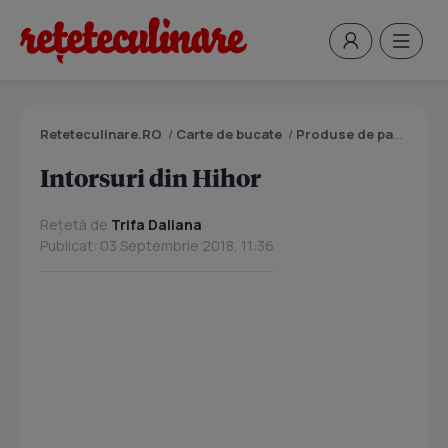
Reteteculinare.RO
/
Carte de bucate
/
Produse de panificatie si patiserie
Intorsuri din Hihor
Rețetă de
Trifa Daliana
Publicat: 03 Septembrie 2018, 11:36