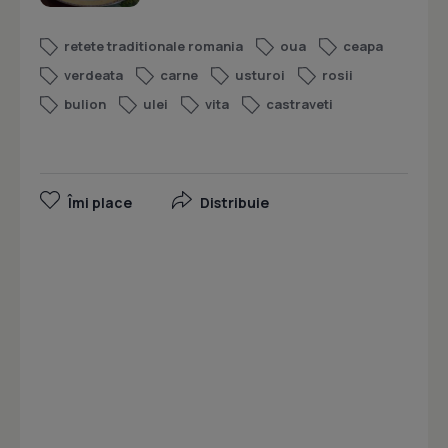
retete traditionale romania
oua
ceapa
verdeata
carne
usturoi
rosii
bulion
ulei
vita
castraveti
Îmi place
Distribuie