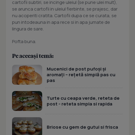
cartofii subtiri, se incinge uleiul (se pune ulei mult),
se arunca cartofii in uleiul fierbinte, se prajesc, dar
nu acoperiti cratita. Cartofii dupa ce se curata, se
pun intodeauna in apa rece si in apa jumate de
lingura de sare.
Pofta buna.
Pe aceeași temă:
Mucenici de post pufoși și
aromați – rețetă simplă pas cu
pas
Turte cu ceapa verde, reteta de
post - reteta simpla si rapida
Briose cu gem de gutui si frisca