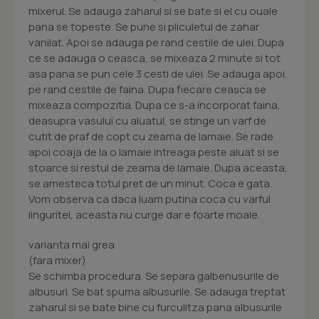
mixerul. Se adauga zaharul si se bate si el cu ouale
pana se topeste. Se pune si pliculetul de zahar
vanilat. Apoi se adauga pe rand cestile de ulei. Dupa
ce se adauga o ceasca, se mixeaza 2 minute si tot
asa pana se pun cele 3 cesti de ulei. Se adauga apoi,
pe rand cestile de faina. Dupa fiecare ceasca se
mixeaza compozitia. Dupa ce s-a incorporat faina,
deasupra vasului cu aluatul, se stinge un varf de
cutit de praf de copt cu zeama de lamaie. Se rade
apoi coaja de la o lamaie intreaga peste aluat si se
stoarce si restul de zeama de lamaie. Dupa aceasta,
se amesteca totul pret de un minut. Coca e gata.
Vom observa ca daca luam putina coca cu varful
linguritei, aceasta nu curge dar e foarte moale.
varianta mai grea
(fara mixer)
Se schimba procedura. Se separa galbenusurile de
albusuri. Se bat spuma albusurile. Se adauga treptat
zaharul si se bate bine cu furculitza pana albusurile