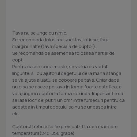
Tava nu se unge cu nimic.
Se recomanda folosirea unei tavi intinse, fara
margini inalte(tava speciala de cuptor).
Se recomanda de asemenea folosirea hartiei de
copt.
Pentru ca e o coca moale, se va lua cu varful
linguritei si, cu ajutorul degetului de la mana stanga
se va ajuta aluatul sa coboare pe tava. Chiar daca
nu o sa se aseze pe tava in forma foarte estetica, el
va ajunge in cuptor la forma rotunda. Important e sa
se lase loc* cel putin un cm* intre fursecuri pentru ca
acestea in timpul coptului sa nu se uneasca intre
ele.
Cuptorul trebuie sa fie preincalzit la cea mai mare
temperatura(240-250 grade)