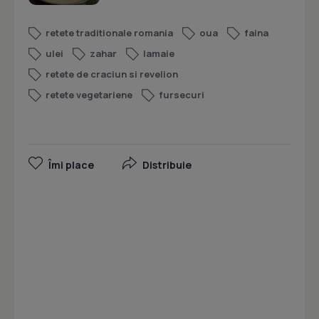
retete traditionale romania
oua
faina
ulei
zahar
lamaie
retete de craciun si revelion
retete vegetariene
fursecuri
Îmi place
Distribuie