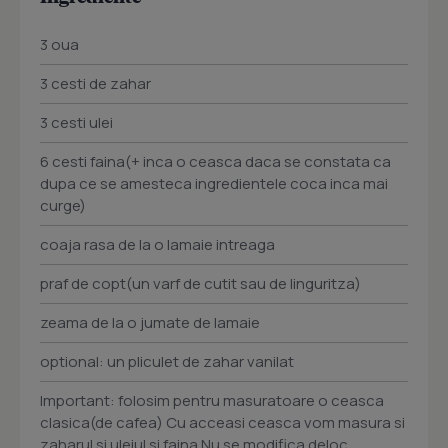
3 oua
3 cesti de zahar
3 cesti ulei
6 cesti faina(+ inca o ceasca daca se constata ca
dupa ce se amesteca ingredientele coca inca mai
curge)
coaja rasa de la o lamaie intreaga
praf de copt(un varf de cutit sau de linguritza)
zeama de la o jumate de lamaie
optional: un pliculet de zahar vanilat
Important: folosim pentru masuratoare o ceasca
clasica(de cafea) Cu acceasi ceasca vom masura si
zaharul si uleiul si faina Nu se modifica deloc