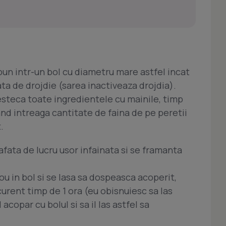
e pun intr-un bol cu diametru mare astfel incat
ata de drojdie (sarea inactiveaza drojdia).
esteca toate ingredientele cu mainile, timp
nd intreaga cantitate de faina de pe peretii
.
afata de lucru usor infainata si se framanta
ou in bol si se lasa sa dospeasca acoperit,
curent timp de 1 ora (eu obisnuiesc sa las
 acopar cu bolul si sa il las astfel sa