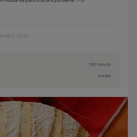
/
Produse de panificatie si patiserie
/
Farl
ie 2013, 23:52
180 minute
medie