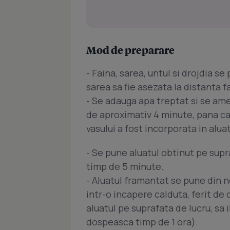
Mod de preparare
- Faina, sarea, untul si drojdia s
sarea sa fie asezata la distanta f
- Se adauga apa treptat si se am
de aproximativ 4 minute, pana ca
vasului a fost incorporata in aluat
- Se pune aluatul obtinut pe supr
timp de 5 minute.
- Aluatul framantat se pune din n
intr-o incapere calduta, ferit de 
aluatul pe suprafata de lucru, sa il
dospeasca timp de 1 ora).