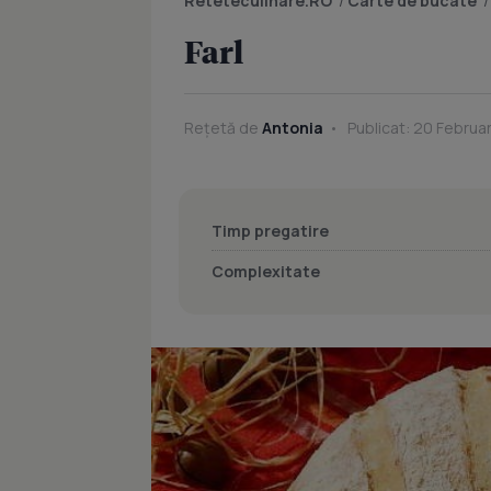
Reteteculinare.RO
/
Carte de bucate
Farl
Rețetă de
Antonia
Publicat: 20 Februar
Timp pregatire
Complexitate