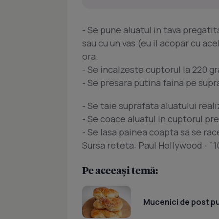
- Se pune aluatul in tava pregati
sau cu un vas (eu il acopar cu acel
ora.
- Se incalzeste cuptorul la 220 gr
- Se presara putina faina pe supra
- Se taie suprafata aluatului reali
- Se coace aluatul in cuptorul pr
- Se lasa painea coapta sa se rac
Sursa reteta: Paul Hollywood - ”1
Pe aceeași temă:
Mucenici de post pu