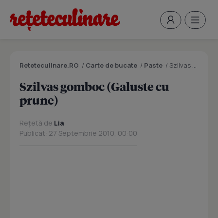
Reteteculinare.RO
/
Carte de bucate
/
Paste
/
Szilvas gomboc (Galuste cu prune)
Szilvas gomboc (Galuste cu
prune)
Rețetă de
Lia
Publicat: 27 Septembrie 2010, 00:00