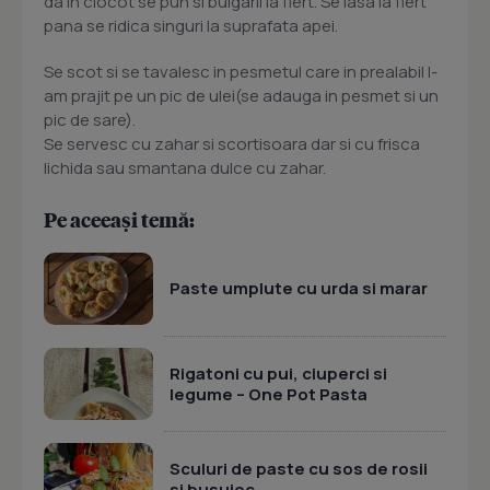
da in clocot se pun si bulgarii la fiert. Se lasa la fiert
pana se ridica singuri la suprafata apei.
Se scot si se tavalesc in pesmetul care in prealabil l-
am prajit pe un pic de ulei(se adauga in pesmet si un
pic de sare).
Se servesc cu zahar si scortisoara dar si cu frisca
lichida sau smantana dulce cu zahar.
Pe aceeași temă:
Paste umplute cu urda si marar
Rigatoni cu pui, ciuperci si
legume – One Pot Pasta
Sculuri de paste cu sos de rosii
si busuioc