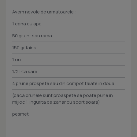
Avem nevoie de urmatoarele :
1 cana cu apa
50 gr unt sau rama
150 gr faina
1 ou
1/2 l-ta sare
4 prune prospete sau din compot taiate in doua
(daca prunele sunt proaspete se poate pune in
mijloc 1 lingurita de zahar cu scortisoara)
pesmet