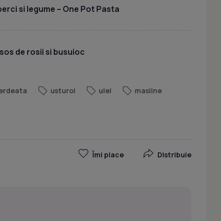
uperci si legume – One Pot Pasta
sos de rosii si busuioc
erdeata
usturoi
ulei
masline
Îmi place
Distribuie