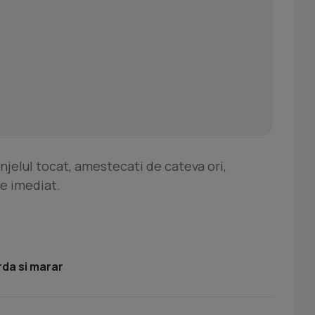
jelul tocat, amestecati de cateva ori,
le imediat.
rda si marar