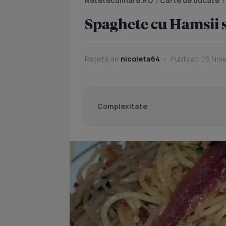
Reteteculinare.RO
/
Carte de bucate
Spaghete cu Hamsii 
Rețetă de
nicoleta64
Publicat: 05 Noi
Complexitate