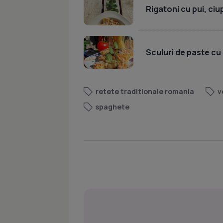
Rigatoni cu pui, ci
Sculuri de paste cu 
retete traditionale romania
v
spaghete