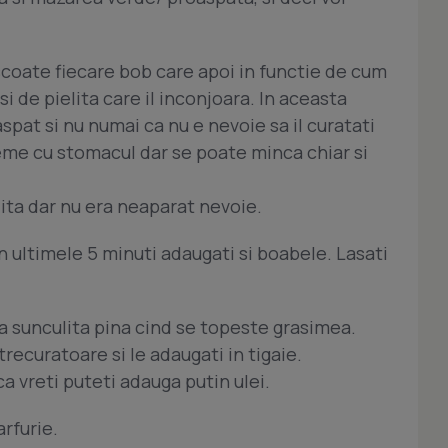
scoate fiecare bob care apoi in functie de cum
si de pielita care il inconjoara. In aceasta
spat si nu numai ca nu e nevoie sa il curatati
leme cu stomacul dar se poate minca chiar si
ita dar nu era neaparat nevoie.
in ultimele 5 minuti adaugati si boabele. Lasati
ca sunculita pina cind se topeste grasimea.
trecuratoare si le adaugati in tigaie.
a vreti puteti adauga putin ulei.
rfurie.