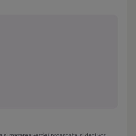
a si mazarea verde/ proaspata, si deci vor