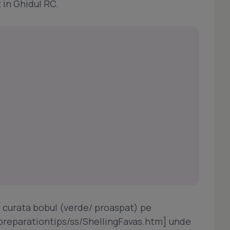
 in Ghidul RC.
 curata bobul (verde/ proaspat) pe
/preparationtips/ss/ShellingFavas.htm] unde