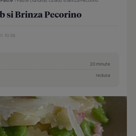
/
Paste
/
Paste (fundite) cu Bob si Brinza Pecorino
ob si Brinza Pecorino
11, 10:56
20 minute
redusa