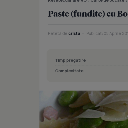
Reteteculinare.RO
/
Carte de bucate
Paste (fundite) cu B
Rețetă de
crista
Publicat: 05 Aprilie 20
Timp pregatire
Complexitate