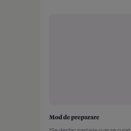
Mod de preparare
*Se desfac pastaile cum se curat