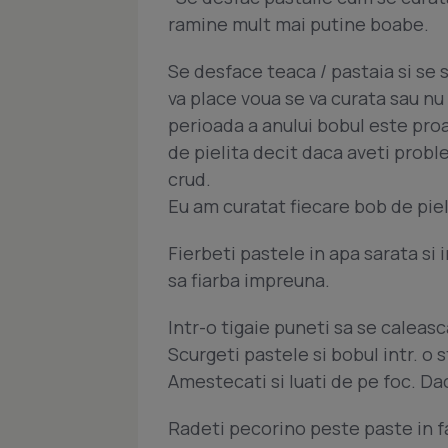
ramine mult mai putine boabe.
Se desface teaca / pastaia si se 
va place voua se va curata sau nu 
perioada a anului bobul este proa
de pielita decit daca aveti prob
crud.
Eu am curatat fiecare bob de piel
Fierbeti pastele in apa sarata si 
sa fiarba impreuna.
Intr-o tigaie puneti sa se caleas
Scurgeti pastele si bobul intr. o s
Amestecati si luati de pe foc. Dac
Radeti pecorino peste paste in fa