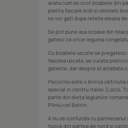
arata cum se scot boabele din pas
pielita fiecare bob si obtineti 
se vor gati dupa reteta aleasa de 
Se pot pune asa scoase din teaca 
gatesc ca orice leguma congelat
Cu boabele uscate se pregatesc al
fasolea uscata, se curata pielici
gateste, dar despre el altadata c
Pecorino este o brinza obtinuta d
special in centru italiei (Lazio,
parte din dieta legiunilor romane
Pliniu cel Batrin.
A nu se confunda cu parmezanul s
tipice din partea de nord si centru