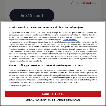
Am uitat parola
Nouă ne pasă ca datele tale personale să rămână confidențiale
Noi și partenerii noștri
1019
stocăm și/sau accesăm informații pe dispozitivul dvs., precum identificatorii cookie unici
pentru prelucrarea datelor cu caracter personal. Puteți accepta sau gestiona preferințele dvs. făcând clic mai jos,
respectiv vă puteți opune utilizării unui interes legitim în orice moment pe pagina cu politica de confidențialitate. Aceste
alegeri vor fi raportate partenerilor noștri și nu vă vor afecta navigarea.
Mai multe detalii
Noi si partenerii nostri (retelele de socializare si agentiile de publicitate partenere, precum si furnizorii nostri de servicii
de date analitice) prelucram date pentru a permite website-ului sa functioneze, pentru a personaliza continutul si
anunturile publicitare afisate in functie de interesele si/sau profilul dvs., pentru a va oferi functionalitati aferente
retelelor de socializare si pentru a analiza traficul pe website. Beneficiati de drepturile prevazute de art. 15-22 din
GDPR in legatura cu prelucrarea datelor cu caracter personal. Aceste drepturi pot fi exercitate prin modalitatea
indicata
aici
. Prin click pe “ACCEPT TOATE”, acceptati folosirea tuturor Tehnologiilor de tip Cookie, care implica inclusiv
acceptul dvs. cu privire la stocarea/accesarea informatiilor de catre Vendor-ii cu care colaboram. Prin click pe “VREAU
SA MODIFIC SETARILE INDIVIDUAL” puteti schimba preferintele in mod individual, mai putin cele legate de cookie strict
necesare pentru functionarea website-ului.
Atât noi, cât și partenerii noștri prelucrăm datele pentru a oferi:
Dezvoltarea și îmbunătățirea serviciilor. Stocarea și/sau accesarea informațiilor de pe un dispozitiv. Măsurarea
performanței reclamelor. Utilizarea profilurilor pentru selectarea conținutului personalizat. Crearea profilurilor de
conținut personalizat. Utilizarea profilurilor pentru selectarea publicității personalizate. Crearea profilurilor pentru
publicitate personalizată. Măsurarea performanței conținutului. Înțelegerea publicului prin statistici sau combinații de
date din surse diferite. Utilizarea datelor limitate pentru a selecta conținutul. Utilizarea de date limitate pentru a
selecta publicitatea. Date precise de geolocație și identificarea prin scanarea dispozitivului.
Listă parteneri (furnizori)
ACCEPT TOATE
VREAU SA MODIFIC SETARILE INDIVIDUAL