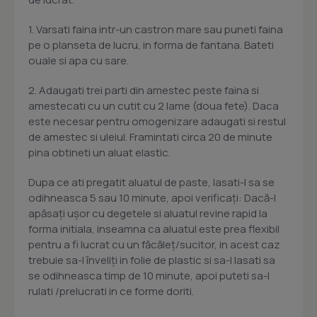
1. Varsati faina intr-un castron mare sau puneti faina
pe o planseta de lucru, in forma de fantana. Bateti
ouale si apa cu sare.
2. Adaugati trei parti din amestec peste faina si
amestecati cu un cutit cu 2 lame (doua fete). Daca
este necesar pentru omogenizare adaugati si restul
de amestec si uleiul. Framintati circa 20 de minute
pina obtineti un aluat elastic.
Dupa ce ati pregatit aluatul de paste, lasati-l sa se
odihneasca 5 sau 10 minute, apoi verificaţi: Dacă-l
apăsaţi uşor cu degetele si aluatul revine rapid la
forma initiala, inseamna ca aluatul este prea flexibil
pentru a fi lucrat cu un făcăleţ/sucitor, in acest caz
trebuie sa-l înveliţi in folie de plastic si sa-l lasati sa
se odihneasca timp de 10 minute, apoi puteti sa-l
rulati /prelucrati in ce forme doriti.