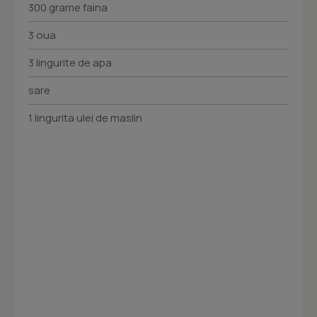
300 grame faina
3 oua
3 lingurite de apa
sare
1 lingurita ulei de maslin