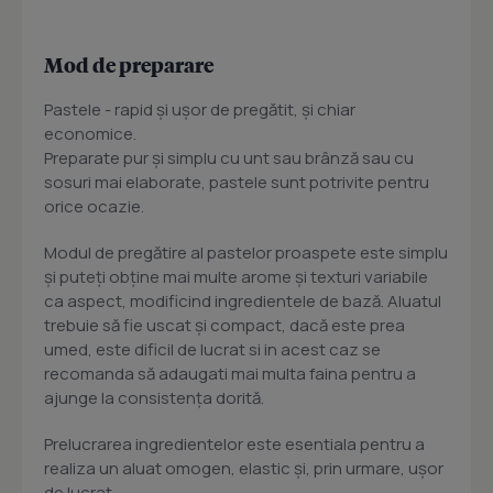
Mod de preparare
Pastele - rapid şi uşor de pregătit, şi chiar
economice.
Preparate pur şi simplu cu unt sau brânză sau cu
sosuri mai elaborate, pastele sunt potrivite pentru
orice ocazie.
Modul de pregătire al pastelor proaspete este simplu
şi puteţi obţine mai multe arome şi texturi variabile
ca aspect, modificind ingredientele de bază. Aluatul
trebuie să fie uscat şi compact, dacă este prea
umed, este dificil de lucrat si in acest caz se
recomanda să adaugati mai multa faina pentru a
ajunge la consistenţa dorită.
Prelucrarea ingredientelor este esentiala pentru a
realiza un aluat omogen, elastic şi, prin urmare, uşor
de lucrat.