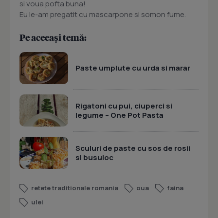
si voua pofta buna!
Eu le-am pregatit cu mascarpone si somon fume.
Pe aceeași temă:
Paste umplute cu urda si marar
Rigatoni cu pui, ciuperci si
legume – One Pot Pasta
Sculuri de paste cu sos de rosii
si busuioc
retete traditionale romania
oua
faina
ulei