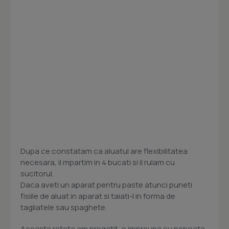
Dupa ce constatam ca aluatul are flexibilitatea
necesara, il mpartim in 4 bucati si il rulam cu
sucitorul.
Daca aveti un aparat pentru paste atunci puneti
fisiile de aluat in aparat si taiati-l in forma de
tagliatele sau spaghete.
Aceasta reteta am pregatit-o impreuna cu nepoata