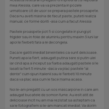
mea Alessia, care va va prezenta in pozele
urmatoare cit de usor se prepara pastele prosapete.
Daca nu aveti masina de facut paste, puteti realiza
manual, ce forme doriti -asa cum a facut Alessia
Pastele proaspete pot fi si congelate in pungi pt
frigider sau in folie de aluminiu pentru maxim 3 luni iar
apoi le fierbeti fara a le decongela.
Daca le gatiti imediat bineinteles ca sunt delicioase.
Puneti apa la fiert, adaugati putina sare si putin ulei
iar cind apa a inceput sa fiarba adaugati pastele si le
lasati la fiert 5 minute -daca va plac pastele "al
dente" cum spun italienii sau le fierbeti 10 minute
daca va plac asa cum le face mama acasa.
Noi le-am pregatit cu un sos mascarpone in care am
adaugat bucatele de somon fume. Au iesit atit de
delicioase incit nu am mai rezistat sa asteptam ca
sa le fotografiem si le-am mancat imediat. Va dorim