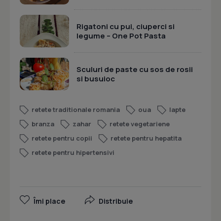
Rigatoni cu pui, ciuperci si
legume – One Pot Pasta
Sculuri de paste cu sos de rosii
si busuioc
retete traditionale romania
oua
lapte
branza
zahar
retete vegetariene
retete pentru copii
retete pentru hepatita
retete pentru hipertensivi
Îmi place
Distribuie