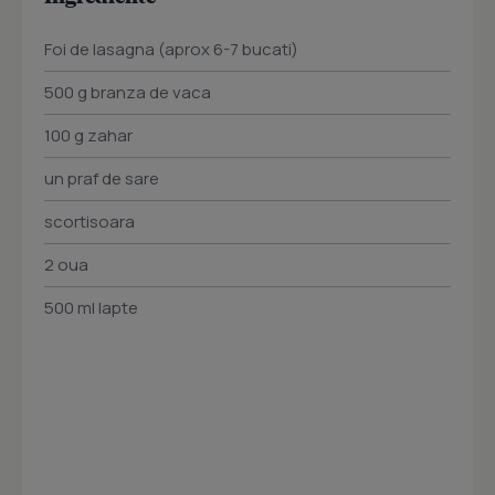
Foi de lasagna (aprox 6-7 bucati)
500 g branza de vaca
100 g zahar
un praf de sare
scortisoara
2 oua
500 ml lapte