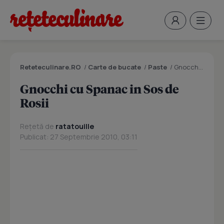
Reteteculinare.RO
/
Carte de bucate
/
Paste
/
Gnocchi cu Spanac in Sos de Rosii
Gnocchi cu Spanac in Sos de
Rosii
Rețetă de
ratatouille
Publicat: 27 Septembrie 2010, 03:11