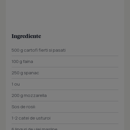
Ingrediente
500 g cartofi fierti si pasati
100 g faina
250 g spanac
1 ou
200 g mozzarella
Sos de rosii:
1-2 catei de usturoi
6 linguri de ulei masline