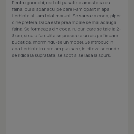
Pentru gnocchi, cartofii pasati se amesteca cu
faina, oul si spanacul pe care l-am oparit in apa
fierbinte si l-am taiat marunt. Se sareaza coca, piper
cine prefera. Daca este prea moale se mai adauga
faina. Se formeaza din coca, rulouri care se taie la 2-
3 cm, si cu o furculita se preseaza un pic pe fiecare
bucatica, imprimindu-se un model. Se introduc in
apa fierbinte in care am pus sare, in citeva secunde
se ridica la suprafata, se scot si se lasa la scurs.