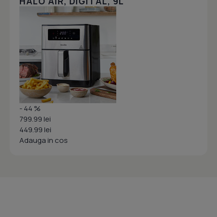
HALO AIR, DIGITAL, 9L
- 44 %
799.99 lei
449.99 lei
Adauga in cos