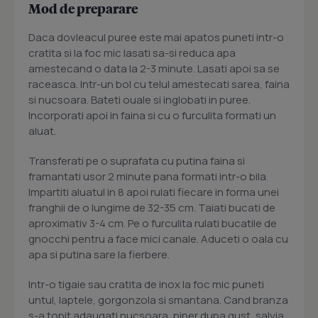
Mod de preparare
Daca dovleacul puree este mai apatos puneti intr-o
cratita si la foc mic lasati sa-si reduca apa
amestecand o data la 2-3 minute. Lasati apoi sa se
raceasca. Intr-un bol cu telul amestecati sarea, faina
si nucsoara. Bateti ouale si inglobati in puree.
Incorporati apoi in faina si cu o furculita formati un
aluat.
Transferati pe o suprafata cu putina faina si
framantati usor 2 minute pana formati intr-o bila.
Impartiti aluatul in 8 apoi rulati fiecare in forma unei
franghii de o lungime de 32-35 cm. Taiati bucati de
aproximativ 3-4 cm. Pe o furculita rulati bucatile de
gnocchi pentru a face mici canale. Aduceti o oala cu
apa si putina sare la fierbere.
Intr-o tigaie sau cratita de inox la foc mic puneti
untul, laptele, gorgonzola si smantana. Cand branza
s-a topit adaugati nucsoara, piper dupa gust, salvia