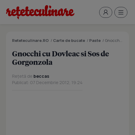
Reteteculinare.RO
/
Carte de bucate
/
Paste
/
Gnocchi cu Dovleac si Sos de Gorgonzola
Gnocchi cu Dovleac si Sos de
Gorgonzola
Rețetă de
beccas
Publicat: 07 Decembrie 2012, 19:24