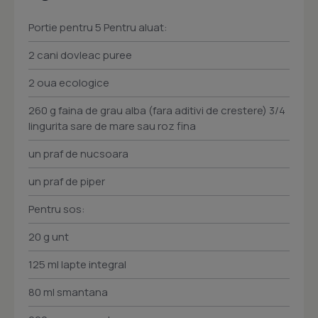
Portie pentru 5 Pentru aluat:
2 cani dovleac puree
2 oua ecologice
260 g faina de grau alba (fara aditivi de crestere) 3/4
lingurita sare de mare sau roz fina
un praf de nucsoara
un praf de piper
Pentru sos:
20 g unt
125 ml lapte integral
80 ml smantana