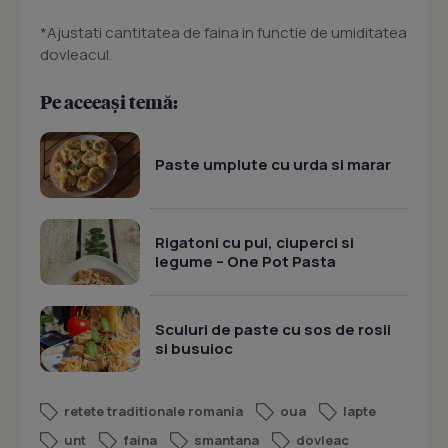
*Ajustati cantitatea de faina in functie de umiditatea
dovleacul.
Pe aceeași temă:
Paste umplute cu urda si marar
Rigatoni cu pui, ciuperci si
legume – One Pot Pasta
Sculuri de paste cu sos de rosii
si busuioc
retete traditionale romania
oua
lapte
unt
faina
smantana
dovleac