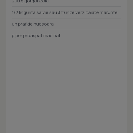
200 g gorgonzola
1/2 lingurita salvie sau 3 frunze verzi taiate marunte
un praf de nucsoara
piper proaspat macinat