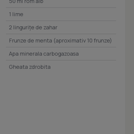
50 ml rom alb
1 lime
2 lingurițe de zahar
Frunze de menta (aproximativ 10 frunze)
Apa minerala carbogazoasa
Gheata zdrobita