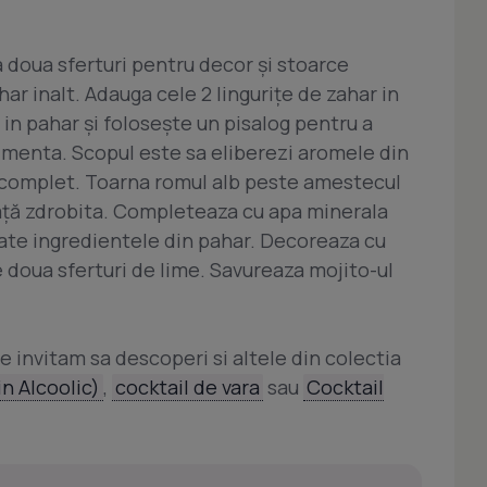
a doua sferturi pentru decor și stoarce
har inalt. Adauga cele 2 lingurițe de zahar in
in pahar și folosește un pisalog pentru a
i menta. Scopul este sa eliberezi aromele din
i complet. Toarna romul alb peste amestecul
ață zdrobita. Completeaza cu apa minerala
te ingredientele din pahar. Decoreaza cu
 doua sferturi de lime. Savureaza mojito-ul
e invitam sa descoperi si altele din colectia
n Alcoolic)
,
cocktail de vara
sau
Cocktail