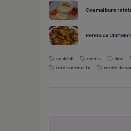
Cea mai buna reteta
Reteta de Chiftelut
cocktail
menta
lime
reteta de mojito
rereta de co