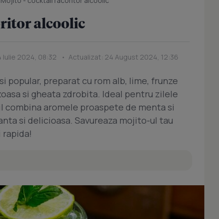
/
Mojito - cocktail racoritor alcoolic
ritor alcoolic
4 Iulie 2024, 08:32 • Actualizat: 24 August 2024, 12:36
si popular, preparat cu rom alb, lime, frunze
asa si gheata zdrobita. Ideal pentru zilele
ail combina aromele proaspete de menta si
nta si delicioasa. Savureaza mojito-ul tau
 rapida!