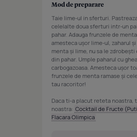
Mod de preparare
Taie lime-ul in sferturi. Pastreaz
celelalte doua sferturi intr-un pa
pahar. Adauga frunzele de menta 
amesteca ușor lime-ul, zaharul ș
menta și lime, nu sa le zdrobeșt
din pahar. Umple paharul cu ghe
carbogazoasa. Amesteca ușor toa
frunzele de menta ramase și cele
tau racoritor!
Daca ti-a placut reteta noastra, t
noastra:
Cocktail de Fructe (Puti
Flacara Olimpica