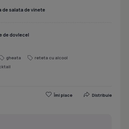
 de salata de vinete
e de dovlecel
gheata
reteta cu alcool
cktail
Îmi place
Distribuie