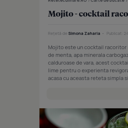
Reteteculinare.RO
/
Carte de bucate
Mojito - cocktail raco
Rețetă de
Simona Zaharia
Publicat: 2
Mojito este un cocktail racoritor 
de menta, apa minerala carbogazo
calduroase de vara, acest cockt
lime pentru o experienta revigora
acasa cu aceasta reteta simpla si